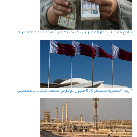
تراجع معدلات ادخار المصريين يكشف تهاوي أرصدة البنوك المصرية
“أريد” القطرية تستثمر 800 مليون دولار في منصة للذكاء الاصطناعي