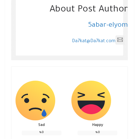
About Post Author
5abar-elyom
Da7kat@Da7kat.com
Sad
Happy
%
0
%
0