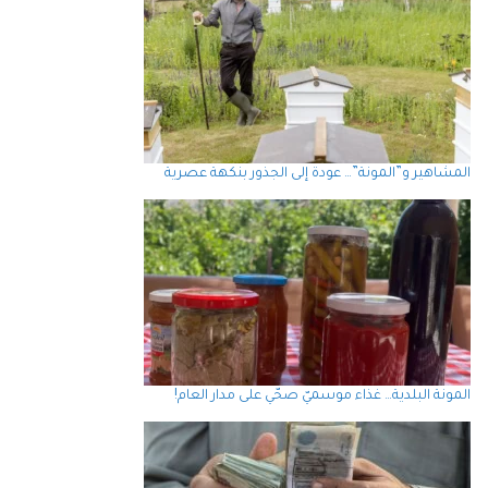
المشاهير و”المونة”… عودة إلى الجذور بنكهة عصرية
المونة البلدية… غذاء موسميّ صحّي على مدار العام!