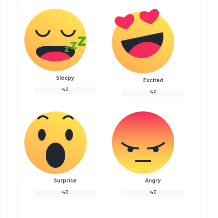
Sleepy
Excited
%
0
%
0
Surprise
Angry
%
0
%
0