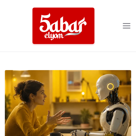
Ski
t
conten