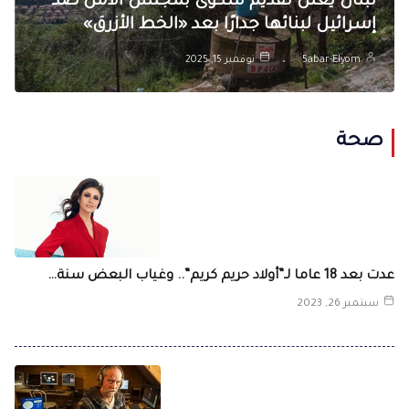
لبنان يعلن تقديم شكوى بمجلس الأمن ضد
إسرائيل لبنائها جدارًا بعد «الخط الأزرق»
5abar-Elyom
نوفمبر 15, 2025
صحة
عدت بعد 18 عاما لـ”أولاد حريم كريم”.. وغياب البعض سنة…
سبتمبر 26, 2023