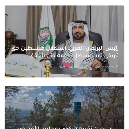
رئيس البرلمان العربي: استقلال فلسطين حق
تاريخي ثابت سنظل ندعمه حتى يتحقق
5abar-Elyom
نوفمبر 15, 2025