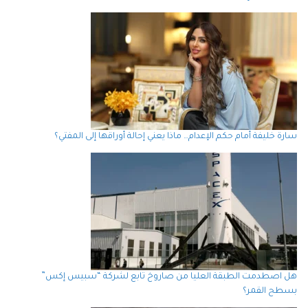
سارة خليفة أمام حكم الإعدام… ماذا يعني إحالة أوراقها إلى المفتي؟
هل اصطدمت الطبقة العليا من صاروخ تابع لشركة “سبيس إكس”
بسطح القمر؟