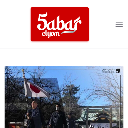
Ski
t
conten