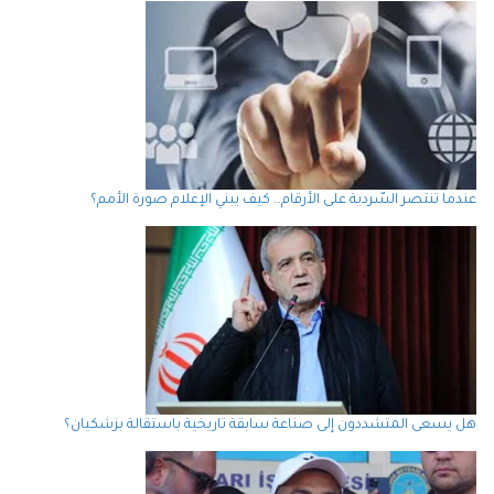
عندما تنتصر السّردية على الأرقام… كيف يبني الإعلام صورة الأمم؟
هل يسعى المتشددون إلى صناعة سابقة تاريخية باستقالة بزشكيان؟