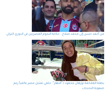
من أحمد حسن إلى محمد صلاح… حكاية النجوم المصريين في الدوري التركي
بطلة الملاكمة نورهان محمود لـ”النهار”: حلمي تمثيل مصر عالمياً رغم
صعوبة التحديات