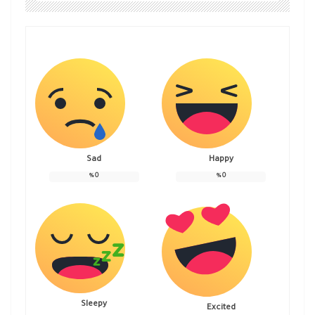
Sad
Happy
%
0
%
0
Sleepy
Excited