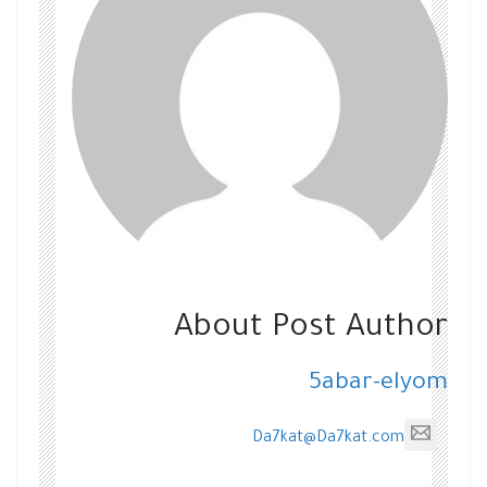
About Post Author
5abar-elyom
Da7kat@Da7kat.com