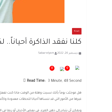
صحة
كلنا نفقد الذاكرة أحياناً
ديسمبر 26, 2022
5abar-elyom
0
0
Read Time:
3 Minute, 48 Second
هل فوجئت يوماً بأنك نسيت وهلة من الوقت ماذا كنت تفعل،
غيرها من الأمور التي قد ننساها أحيانا للحظات معدودة وكأن
ويمكن أن يتبادر إلى ذهن المرء، في بعض الأحيان أو ربما في ا