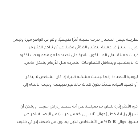
 بطريقة تجعل النسيان بدرجة معينة أمرًا طبيعيًا، وهو في الواقع ميزة وليس
ي إلى استنزاف عملية التمثيل الغذائي فضلًا عن أن تراكم الكثير من
ات معينة. يبقى أنه لا تكون القدرة على تحديد ما هو مهم ويجب تذكره
 الاجتماعية ويتجاهل المعلومات المجردة مثل الأرقام بشكل خاص.
 اليومية المعتادة. إنها ليست مشكلة كبيرة إذا كان الشخص لا يتذكر
 أو كيفية القيادة عندئذ تكون هناك حالة غير طبيعية، ويجب الانتباه إلى
كرة الأكثر إثارة للقلق تم صياغته على أنه ضعف إدراكي خفيف. ويمكن أن
ير إلى زيادة خطر (حوالي ثلاث إلى خمس مرات) من الإصابة بأمراض
التنكس العصبي في المستقبل مثل الخرف، والذي يصاب به سنويًا حوالي 10-15% من الأشخاص الذين يعانون من ضعف إدراكي خفيف