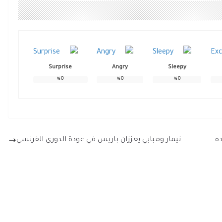
Surprise
Angry
Sleepy
%
0
%
0
%
0
ه
نيمار ومبابي يعززان باريس في عودة الدوري الفرنسي