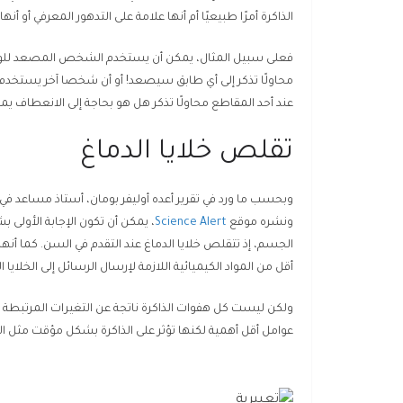
الذاكرة أمرًا طبيعيًا أم أنها علامة على التدهور المعرفي أو أنه
فعلى سبيل المثال، يمكن أن يستخدم الشخص المصعد للوصول
محاولًا تذكر إلى أي طابق سيصعد! أو أن شخصا آخر يستخدم طر
عند أحد المقاطع محاولًا تذكر هل هو بحاجة إلى الانعطاف يمينًا
تقلص خلايا الدماغ
وبحسب ما ورد في تقرير أعده أوليفر بومان، أستاذ مساعد ف
ونشره موقع
Science Alert
، يمكن أن تكون الإجابة الأولى 
الجسم، إذ تتقلص خلايا الدماغ عند التقدم في السن. كما أنه
أقل من المواد الكيميائية اللازمة لإرسال الرسائل إلى الخلايا 
ولكن ليست كل هفوات الذاكرة ناتجة عن التغيرات المرتبطة با
عوامل أقل أهمية لكنها تؤثر على الذاكرة بشكل مؤقت مثل الت