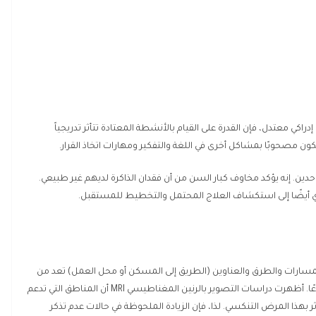
ي معتدل، فإن القدرة على القيام بالأنشطة المعتادة تتأثر تدريجياً
كون مصحوبًا بمشاكل أخرى في اللغة والتفكير ومهارات اتخاذ القرار.
ين. إنه يؤكد مخاوف كبار السن من أن فقدان الذاكرة لديهم غير طبيعي.
دي أيضًا إلى استكشاف العلاج المحتمل والتخطيط للمستقبل.
ر المسارات والطرق والعناوين (الطريق إلى المسكن أو محل العمل) تعد من
العلامات المبكرة لمرض الزهايمر، وهو أكثر أنواع الخرف شيوعًا. أظهرت دراسات التصوير بالرنين المغناطيسي MRI أن المناطق التي تدعم
ثر بهذا المرض التنكسي. لذا، فإن الزيادة الملحوظة في حالات عدم تذكر