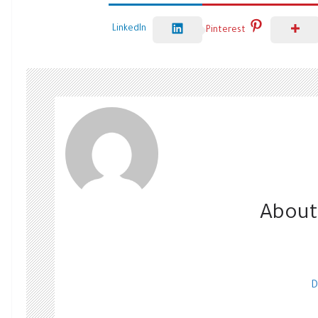
LinkedIn
Pinterest
About
D