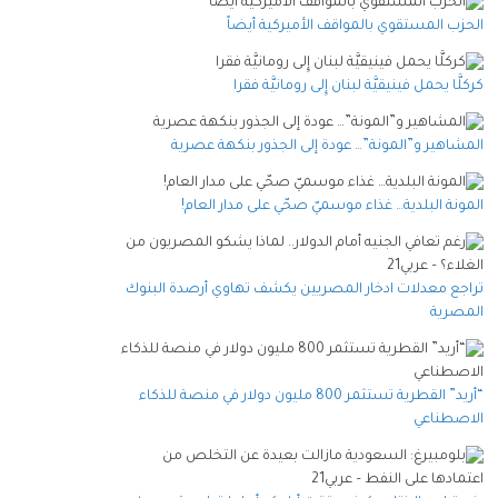
الحزب المستقوي بالمواقف الأميركية أيضاً
كركلَّا يحمل فينيقيَّة لبنان إِلى رومانيَّة فقرا
المشاهير و”المونة”… عودة إلى الجذور بنكهة عصرية
المونة البلدية… غذاء موسميّ صحّي على مدار العام!
تراجع معدلات ادخار المصريين يكشف تهاوي أرصدة البنوك
المصرية
“أريد” القطرية تستثمر 800 مليون دولار في منصة للذكاء
الاصطناعي