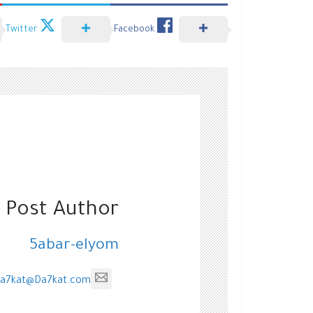
Twitter
Facebook
 Post Author
5abar-elyom
a7kat@Da7kat.com