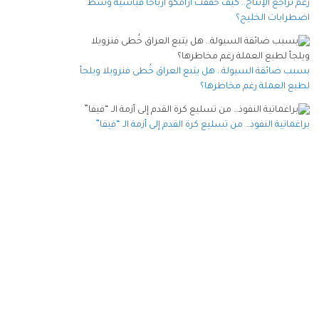
رغم تراجع الإنتاج.. كيف حققت أرامكو أرباحا قياسية وسط
اضطرابات الخليج؟
بسبب ضائقة السيولة.. هل يتبع العراق خُطى فنزويلا ويلجأ
لطبع العملة رغم مخاطرها؟
براغماتية النفوذ… من تسليع كرة القدم إلى أزمة الـ “فيفا”