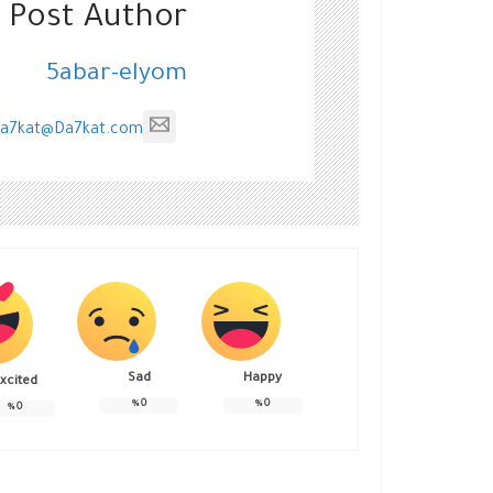
 Post Author
5abar-elyom
a7kat@Da7kat.com
Sad
Happy
xcited
%
0
%
0
%
0