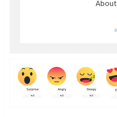
About
D
Surprise
Angry
Sleepy
E
%
0
%
0
%
0