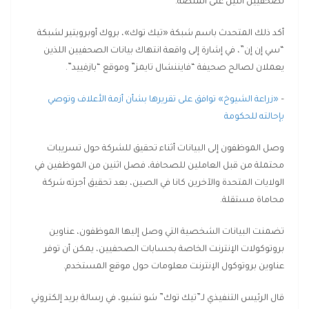
لصحفيين اثنين على المنصة.
أكد ذلك المتحدث باسم شبكة «تيك توك»، بروك أوبرويتير لشبكة
“سي إن إن”، في إشارة إلى واقعة انتهاك بيانات الصحفيين اللذين
يعملان لصالح صحيفة “فايننشال تايمز” وموقع “بازفييد”.
–
«زراعة الشيوخ» توافق على تقريرها بشأن أزمة الأعلاف وتوصي
بإحالته للحكومة‎‎
وصل الموظفون إلى البيانات أثناء تحقيق للشركة حول تسريبات
محتملة من قبل العاملين للصحافة، فصل اثنين من الموظفين في
الولايات المتحدة والآخرين كانا في الصين، بعد تحقيق أجرته شركة
محاماة مستقلة.
تضمنت البيانات الشخصية التي وصل إليها الموظفون، عناوين
بروتوكولات الإنترنت الخاصة بحسابات الصحفيين، يمكن أن توفر
عناوين بروتوكول الإنترنت معلومات حول موقع المستخدم.
قال الرئيس التنفيذي لـ”تيك توك” شو تشيو، في رسالة بريد إلكتروني