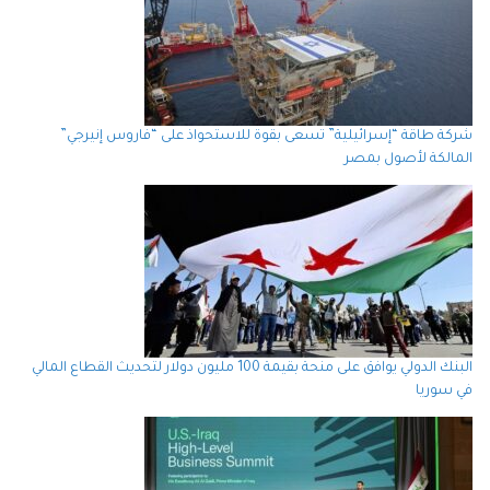
شركة طاقة “إسرائيلية” تسعى بقوة للاستحواذ على “فاروس إنيرجي”
المالكة لأصول بمصر
البنك الدولي يوافق على منحة بقيمة 100 مليون دولار لتحديث القطاع المالي
في سوريا