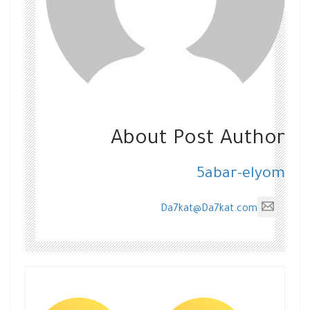
About Post Author
5abar-elyom
Da7kat@Da7kat.com