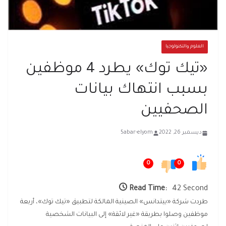
العلوم والتكنولوجيا
«تيك توك» يطرد 4 موظفين
بسبب انتهاك بيانات
الصحفيين
ديسمبر 26, 2022
5abar-elyom
0
0
Read Time:
42 Second
طردت شركة «بيتدانس» الصينية المالكة لتطبيق «تيك توك»، أربعة
موظفين وصلوا بطريقة «غير لائقة» إلى البيانات الشخصية