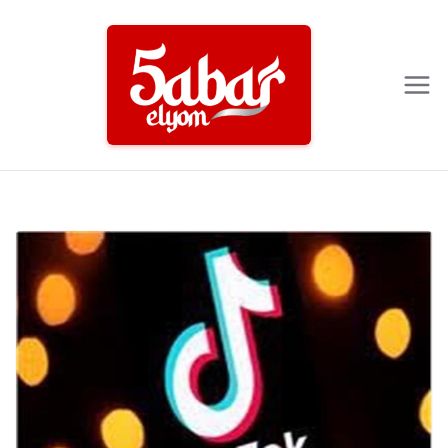
Ski
t
conten