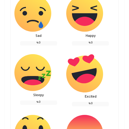
Sad
Happy
%
0
%
0
Sleepy
Excited
%
0
%
0