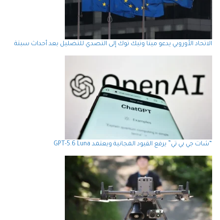
الاتحاد الأوروبي يدعو ميتا وتيك توك إلى التصدي للتضليل بعد أحداث سبتة
“شات جي بي تي” يرفع القيود المجانية ويعتمد GPT-5.6 Luna