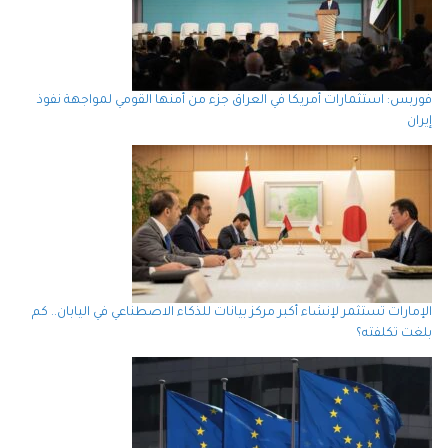
فوربس: استثمارات أمريكا في العراق جزء من أمنها القومي لمواجهة نفوذ
إيران
الإمارات تستثمر لإنشاء أكبر مركز بيانات للذكاء الاصطناعي في اليابان.. كم
بلغت تكلفته؟