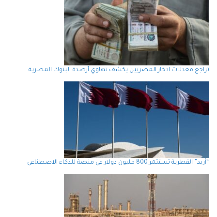
تراجع معدلات ادخار المصريين يكشف تهاوي أرصدة البنوك المصرية
“أريد” القطرية تستثمر 800 مليون دولار في منصة للذكاء الاصطناعي