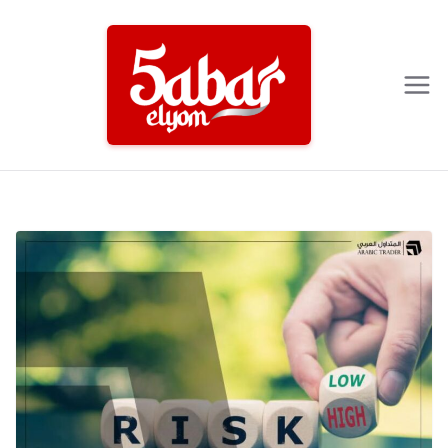
Ski
t
conten