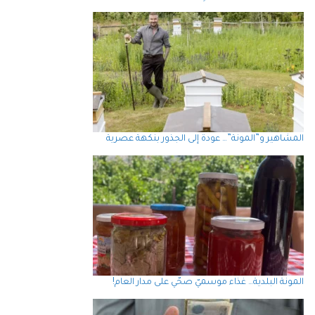
المشاهير و”المونة”… عودة إلى الجذور بنكهة عصرية
المونة البلدية… غذاء موسميّ صحّي على مدار العام!