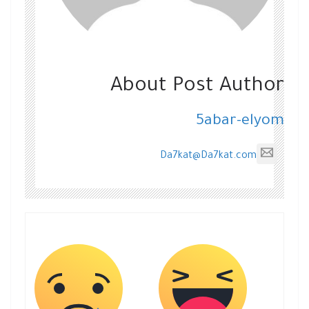
About Post Author
5abar-elyom
Da7kat@Da7kat.com