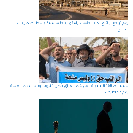
رغم تراجع الإنتاج.. كيف حققت أرامكو أرباحا قياسية وسط اضطرابات
الخليج؟
بسبب ضائقة السيولة.. هل يتبع العراق خُطى فنزويلا ويلجأ لطبع العملة
رغم مخاطرها؟