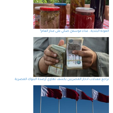
المونة البلدية… غذاء موسميّ صحّي على مدار العام!
تراجع معدلات ادخار المصريين يكشف تهاوي أرصدة البنوك المصرية