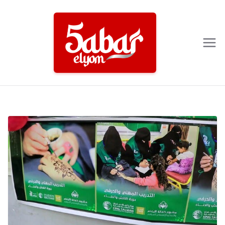
Ski
t
conten