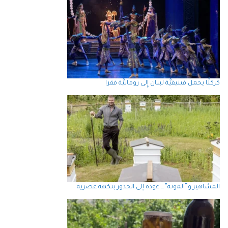
كركلَّا يحمل فينيقيَّة لبنان إِلى رومانيَّة فقرا
المشاهير و”المونة”… عودة إلى الجذور بنكهة عصرية