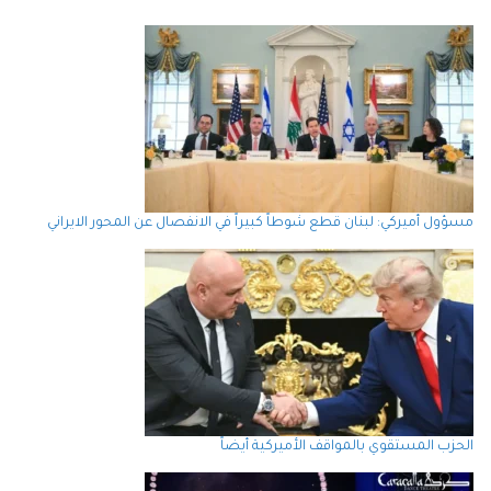
مسؤول أميركي: لبنان قطع شوطاً كبيراً في الانفصال عن المحور الايراني
الحزب المستقوي بالمواقف الأميركية أيضاً