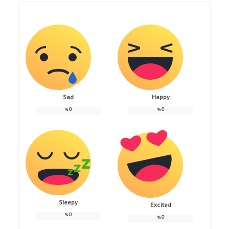
Sad
Happy
%
0
%
0
Sleepy
Excited
%
0
%
0