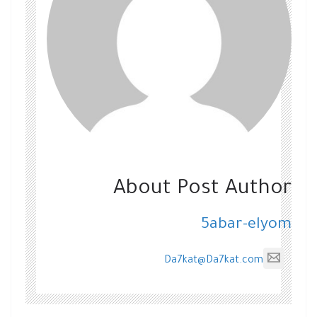
About Post Author
5abar-elyom
Da7kat@Da7kat.com