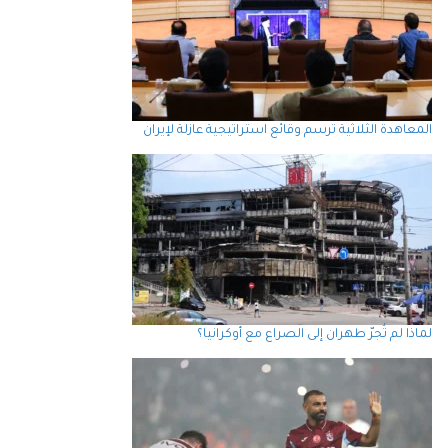
المعاهدة الثلاثية ترسم وقائع استراتيجية عازلة لإيران
لماذا لم تُجرّ طهران إلى الصراع مع أوكرانيا؟