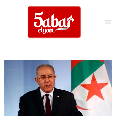
Ski
t
conten