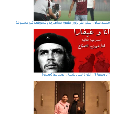
محمد صلاح يمنح طرابزون طفرة جماهيرية وتسويقية غير مسبوقة
“أنا وغيفارا”… الثورة تعود لتسأل أصحابها (فيديو)