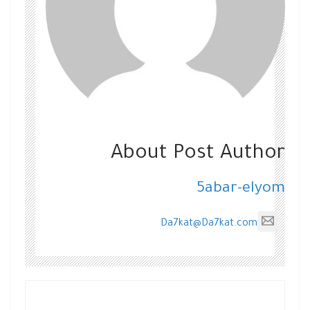
About Post Author
5abar-elyom
Da7kat@Da7kat.com