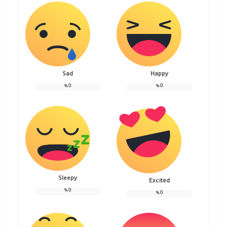
Sad
Happy
%
0
%
0
Sleepy
Excited
%
0
%
0