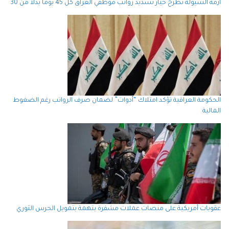
أزمة السيولة تطرح خيار تسديد رواتب موظفي العراق كل 45 يوما بدلاً من 30
الحكومة العراقية تؤكد امتلاك “أدوات” لضمان صرف الرواتب رغم الضغوط
المالية
عقوبات أمريكية على منصات عملات مشفرة بتهمة بتمويل الحرس الثوري