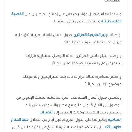
الصعوبات.
وشدد لمعامره خلال مؤتمر صحفي على إجماع الحاضرين على
القضية
الفلسطينية
و التوافقات على باقي القضايا.
وأضاف
وزير الخارجية الجزائري
:جدول أعمال القمة العربية اتفق عليه
وزراء الخارجية العرب وسيقدم للقادة.
واوضح الدبلوماسي الجزائري أنه تم التوصل لمشاريع قرارات
سيعرض على القادة بالإضافة لإعلان الجزائر.
وأختتم لمعامره: هناك قرارات ذات بعد استراتيجين وتم هيكلة
موضوع “إعلان الجزائر”.
وتضمن جدول أعمال القمة هذه المرة مناقشة التعنت الإثيوبى فى
الوصول إلى اتفاق قانونى ملزم مع مصر والسودان بشأن بناء
وتشغيل سد النهضة، وكذلك التطرق إلى
التغيرات
المناخية
وتأثيراتها على الدول العربية، قبل أيام من انطلاق
قمة المناخ
«كوب 27»
التى تستضيفها مدينة شرم الشيخ فى الفترة ما بين 6 إلى