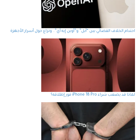
احتدام الخلاف القضائي بين “أبل” و”أوبن إيه آي”.. ونزاع حول أسرار الأجهزة
لماذا قد يصعب شراء iPhone 18 Pro فور إطلاقه؟