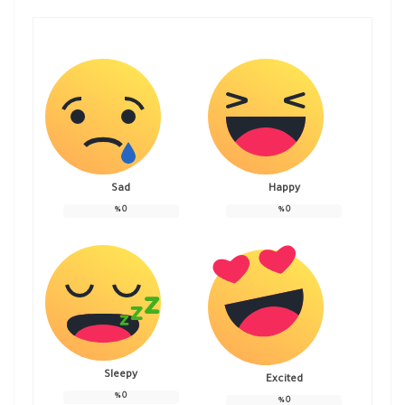
Sad
Happy
%
0
%
0
Sleepy
Excited
%
0
%
0