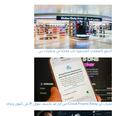
الدفع بالعملات المشفرة بات ممكناً في مطارات دبي
ثغرات في iCloud Private Relay من أبل قد تكشف عنوان IP على آيفون وماك