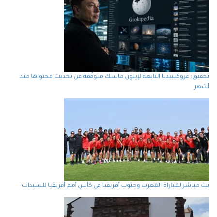
تحقيق: غروكيبيديا التابعة لإيلون ماسك متوقّفة عن تحديث محتواها منذ
أشهر
بث مباشر لمباراة المغرب وجنوب أفريقيا في كأس أمم أفريقيا للسيدات