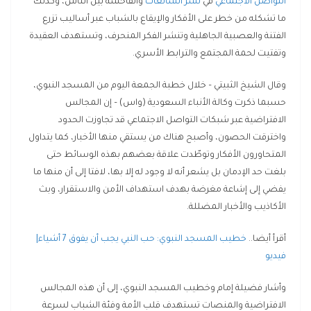
التواصل الاجتماعي
في
نشر الشائعات
والفاحشة بين الناس، وكذلك
ما تشكله من خطر على الأفكار والإيقاع بالشباب عبر أساليب تزرع
الفتنة والعصبية الجاهلية وتنشر الفكر المنحرف، وتستهدف العقيدة
وتفتيت لحمة المجتمع والترابط الأسري.
وقال الشيخ الثبيتي – خلال خطبة الجمعة اليوم من المسجد النبوي،
حسبما ذكرت وكالة الأنباء السعودية (واس) – إن المجالس
الافتراضية عبر شبكات التواصل الاجتماعي قد تجاوزت الحدود
واخترقت الحصون، وأصبح هناك من يستقي منها الأخبار، كما يتداول
المتحاورون الأفكار وتوطّدت علاقة بعضهم بهذه الوسائط حتى
بلغت حد الإدمان بل يشعر أنه لا وجود له إلا بها، لافتا إلى أن منها ما
يفضي إلى إشاعة مغرضة بهدف استهداف الأمن والاستقرار، وبث
الأكاذيب والأخبار المضللة.
أقرأ أيضا..
خطيب المسجد النبوي: حب النبي يجب أن يفوق 7 أشياء|
فيديو
وأشار فضيلة إمام وخطيب المسجد النبوي، إلى أن هذه المجالس
الافتراضية والمنصات تستهدف قلب الأمة وفئة الشباب لسرعة