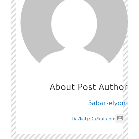
About Post Author
5abar-elyom
Da7kat@Da7kat.com