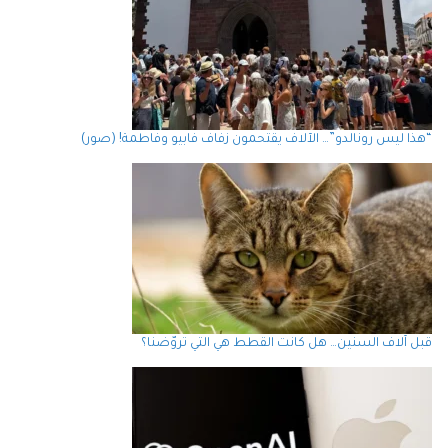
“هذا ليس رونالدو”… الآلاف يقتحمون زفاف فابيو وفاطمة! (صور)
قبل آلاف السنين… هل كانت القطط هي التي تروّضنا؟