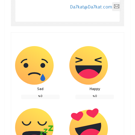
Da7kat@Da7kat.com
Sad
Happy
%
0
%
0