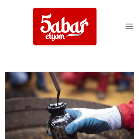
Ski
t
conten