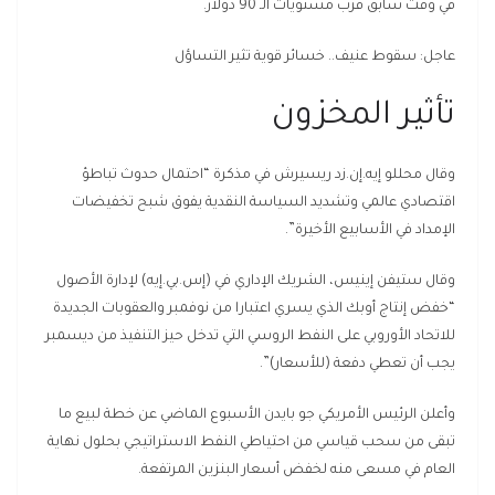
في وقت سابق قرب مستويات الـ 90 دولار.
عاجل: سقوط عنيف.. خسائر قوية تثير التساؤل
تأثير المخزون
وقال محللو إيه.إن.زد ريسيرش في مذكرة “احتمال حدوث تباطؤ
اقتصادي عالمي وتشديد السياسة النقدية يفوق شبح تخفيضات
الإمداد في الأسابيع الأخيرة”.
وقال ستيفن إينيس، الشريك الإداري في (إس.بي.إيه) لإدارة الأصول
“خفض إنتاج أوبك الذي يسري اعتبارا من نوفمبر والعقوبات الجديدة
للاتحاد الأوروبي على النفط الروسي التي تدخل حيز التنفيذ من ديسمبر
يجب أن تعطي دفعة (للأسعار)”.
وأعلن الرئيس الأمريكي جو بايدن الأسبوع الماضي عن خطة لبيع ما
تبقى من سحب قياسي من احتياطي النفط الاستراتيجي بحلول نهاية
العام في مسعى منه لخفض أسعار البنزين المرتفعة.