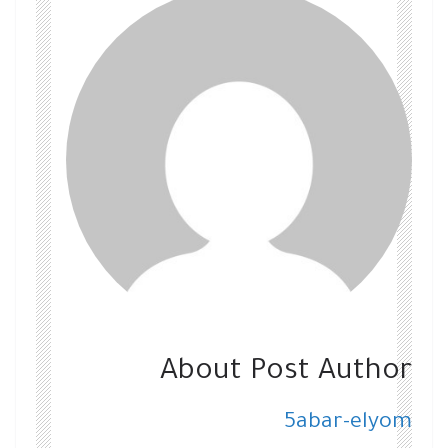
About Post Author
5abar-elyom