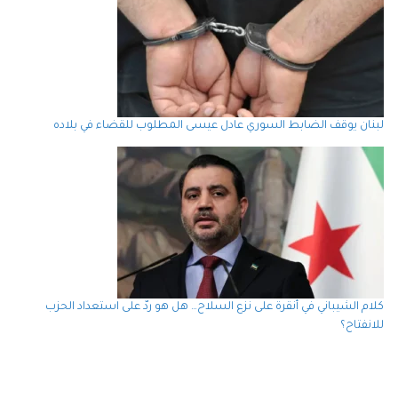
لبنان يوقف الضابط السوري عادل عيسى المطلوب للقضاء في بلاده
كلام الشيباني في أنقرة على نزع السلاح… هل هو ردّ على استعداد الحزب
للانفتاح؟