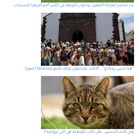
بث مباشر لمباراة المغرب وجنوب أفريقيا في كأس أمم أفريقيا للسيدات
“هذا ليس رونالدو”… الآلاف يقتحمون زفاف فابيو وفاطمة! (صور)
قبل آلاف السنين… هل كانت القطط هي التي تروّضنا؟