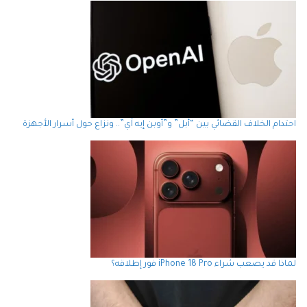
احتدام الخلاف القضائي بين “أبل” و”أوبن إيه آي”.. ونزاع حول أسرار الأجهزة
لماذا قد يصعب شراء iPhone 18 Pro فور إطلاقه؟