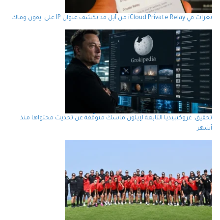
ثغرات في iCloud Private Relay من أبل قد تكشف عنوان IP على آيفون وماك
تحقيق: غروكيبيديا التابعة لإيلون ماسك متوقّفة عن تحديث محتواها منذ
أشهر