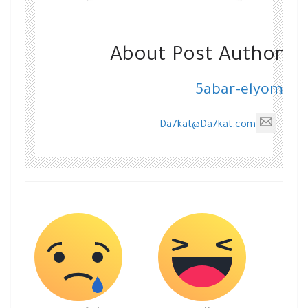
About Post Author
5abar-elyom
Da7kat@Da7kat.com