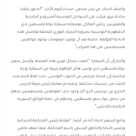
وأضاف الديك، في بيان صحفي، مساء اليوم الأحد، “أنه فور علمنا
بحادثة غرق مركب على السواحل التونسية أصدر وزير الخارجية
والمغتربين رياض المالكي تعليماته لسفارة دولة فلسطين لدى
الجمهورية التونسية بضرورة التحرك الفوري لمتابعة تفاصيل هذه
الحادثة المؤلمة، خاصة بعد أن توفرت معلومات بوجود مواطنين
فلسطينيين على هذا المركب”.
وأشار إلى أن السفارة “تابعت بشكل فوري هذه القضية، وأرسل سفير
دولة فلسطين لدى تونس هائل الفاهوم فريقا من السفارة توجه
مباشرة إلى مدينة جرجيس في الجنوب التونسي، حيث لفظ البحر عديد
الجثث من جنسيات مختلفة، وعليه تم مقابلة رئيس فرقة الحرس
البحري في جرجيس الذي أكد وجود جثث لمواطنين فلسطينيين منهم
من يحمل جواز سفر فلسطيني، ومنهم من حملة الوثائق السورية
الخاصة باللاجئين”.
وتابع السفير الديك أنه تم، أيضا، “مقابلة رئيس المحكمة الابتدائية
ورئيس النيابة والناطق الرسمي باسم المحكمة، فيما تعهد قاضي
التحقيق بالمكتب الخامس بالملف بعرض جميع الجثث على الطب