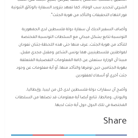
الشرعي لتحديد سب الوفاة، كما تعهد بتزويد السفارة بالوثائق الثبوتية
فور انتهاء التحقيقات والتأكد من هوية الجثث”.
وأضاف السفير الديك أن سفارة دولة فلسطين لدى الجمهورية
التونسية تتابع بشكل ميداني مع السلطات التونسية المختصة
للتأكد من هوية الجثث، عرف منها حتى هذه اللحظة جثتان تعودان
لمواطنين فلسطينيين هما يونس الشاعر، ومقبل مجدي مقبل،
مبينا أن الوزارة ستعلن عن كافة المعلومات التفصيلية المتعلقة
بهوية الجثامين حين توفرها والتأكد منها، أو أية معلومات عن وجود
جثث أخرى أو أسماء لمفقودين.
وأضح أن سفارات دولة فلسطين لدى كل من ليبيا، وإيطاليا،
واليونان، ومالطا، تتابع أيضا أية معلومات قد تصلها من السلطات
المختصة في تلك الدول حول أية جثث لديها.
Share