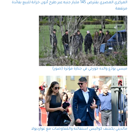
المركزي المصري يقترض 145 مليار جنيه عبر طرح أذون خزانة للبيع بفائدة
مرتفعة
ميسي يودّع والده خورخي في جنازة مؤثرة (صور)
مالديني يكشف كواليس استقالته والمفاوضات مع غوارديولا