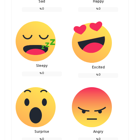
Sad
Happy
%
0
%
0
Sleepy
Excited
%
0
%
0
Surprise
Angry
%
0
%
0