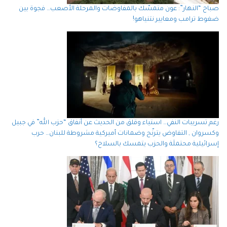
صباح “النهار”: عون متمسّك بالمفاوضات والمرحلة الأصعب… فجوة بين
ضغوط ترامب ومعايير نتنياهو!
رغم تسريبات النفي… استياء وقلق من الحديث عن أنفاق “حزب الله” في جبيل
وكسروان , التفاوض يترنّح وضمانات أميركية مشروطة للبنان… حرب
إسرائيلية محتملَة والحزب يتمسك بالسلاح؟