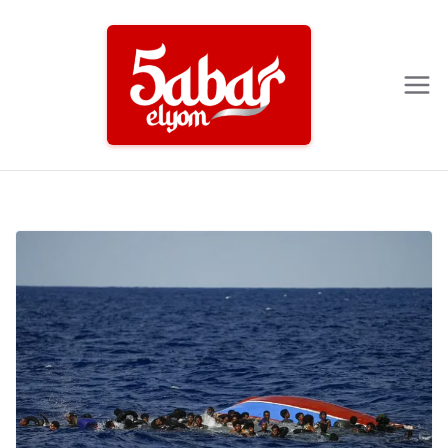
Ski
t
conten