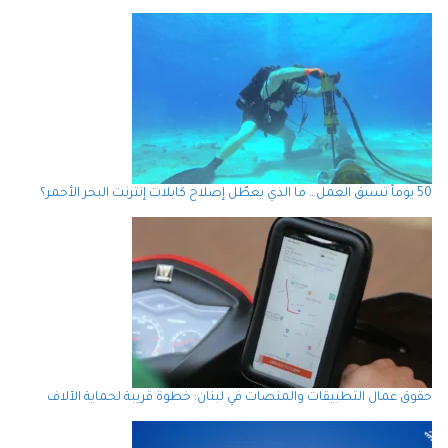
50 يوماً تسبق العمل… ما الذي يعطّل إصلاح كابلات إنترنت البحر الأحمر؟
حقوق عمال التطبيقات والمنصات في لبنان: خطوة قريبة لحماية الآلاف