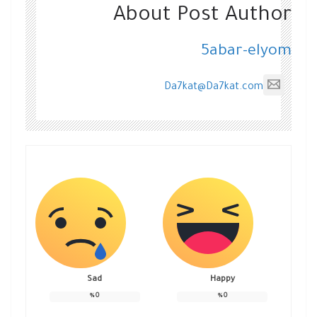
About Post Author
5abar-elyom
Da7kat@Da7kat.com
Sad
Happy
%
0
%
0