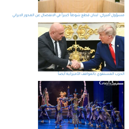
مسؤول أميركي: لبنان قطع شوطاً كبيراً في الانفصال عن المحور الايراني
الحزب المستقوي بالمواقف الأميركية أيضاً