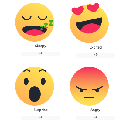
Sleepy
Excited
%
0
%
0
Surprise
Angry
%
0
%
0