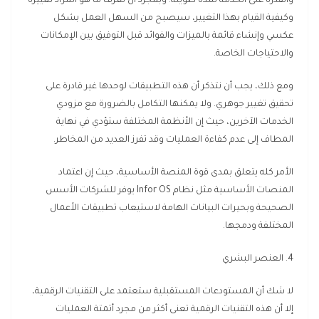
والقدرة على الخدمة لمدة طويلة. وبمجرد أن تعرف ما هو المراد تغييره
وكيفية القيام بهذا التغيير، سيصبح من السهل العمل بشكل
عكسي وإنشاء قائمة بالميزات والفوائد قبل التوفيق بين الإمكانات
والاحتياجات الخاصة.
ومع ذلك، يجب أن نتذكر أن هذه التطبيقات لوحدها غير قادرة على
تحقيق تغيير جوهري. ولا يمكنها التكامل بالضرورة مع مزودي
الخدمات الآخرين، حيث إن الأنظمة المختلفة ستؤدي في نهاية
المطاف إلى عدم كفاءة العمليات وقد تفرز العديد من المخاطر.
الأمر كله يتعلق بمدى قوة المنصة الأساسية، حيث إن اعتماد
المنصات الأساسية مثل نظام Infor OS يوفر للشركات الأسس
الصحيحة وبحيرات البيانات الهامة لاستيعاب تطبيقات الأعمال
المختلفة ودمجها.
4. العنصر البشري
لا شك أن المستودعات المستقبلية ستعتمد على التقنيات الرقمية،
إلا أن هذه التقنيات الرقمية تعنى أكثر من مجرد أتمتة العمليات