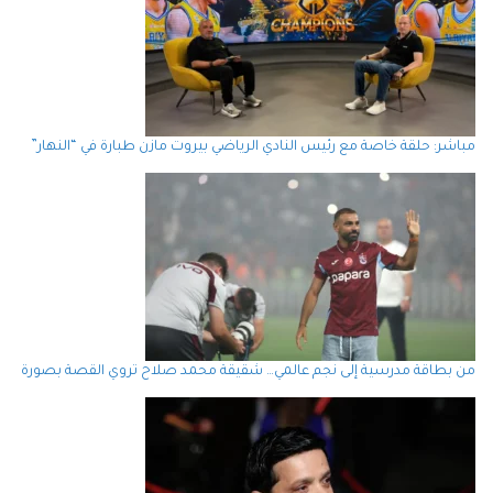
مباشر: حلقة خاصة مع رئيس النادي الرياضي بيروت مازن طبارة في “النهار”
من بطاقة مدرسية إلى نجم عالمي… شقيقة محمد صلاح تروي القصة بصورة