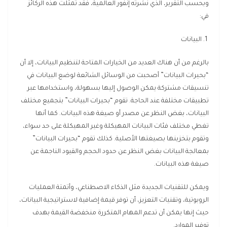
وبحسب التقرير، الذي نشرته إنفور العالمية، فقد تمثلت هذه الركائز
في:
1. البيانات
بالرغم من أن هناك العديد من الخيارات المتاحة لتنظيم البيانات، إلا أن
“بحيرات البيانات” أصحبت من الوسائل الشائعة لوضع البيانات في
تنسيقات مشتركة يمكن الوصول إليها بسهولة، واستخدامها عبر
تطبيقات مختلفة عند الحاجة. تقوم “بحيرات البيانات” بتجميع مختلف
البيانات، بغض النظر عن مصدر أو صيغة هذه البيانات. كما أنها
تغطي مختلف فئات البيانات المهيكلة وغير المهيكلة على حد سواء،
وتقوم بتخزينها بصيغتها الأصلية. كذلك تقوم “بحيرات البيانات”
بمعالجة البيانات بغض النظر عن حدود الحجم والقيود الناجمة عن
صيغة هذه البيانات.
ويمكن للتقنيات الجديدة مثل الذكاء الاصطناعي، وأتمتة العمليات
الروبوتية، وتقنيات التعزيز، أن توفر قيمة إضافية لاستراتيجية البيانات،
حيث إنها يمكن أن تدعم المهام المتكررة منخفضة القيمة بهدف
توفير الموارد.