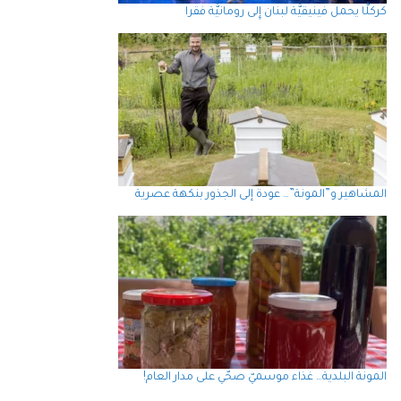
كركلَّا يحمل فينيقيَّة لبنان إِلى رومانيَّة فقرا
المشاهير و”المونة”… عودة إلى الجذور بنكهة عصرية
المونة البلدية… غذاء موسميّ صحّي على مدار العام!