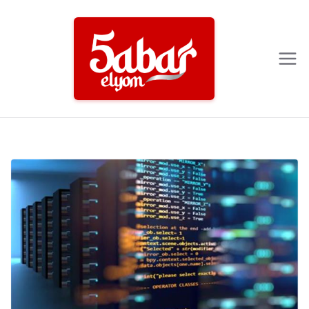
Ski
t
conten