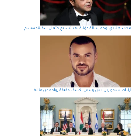
محمد هنيدي يوجه رسالة مؤثرة بعد تشييع جثمان شقيقه هشام
ارتباط سامو زين: بيان رسمي يكشف حقيقة زواجه من فنانة