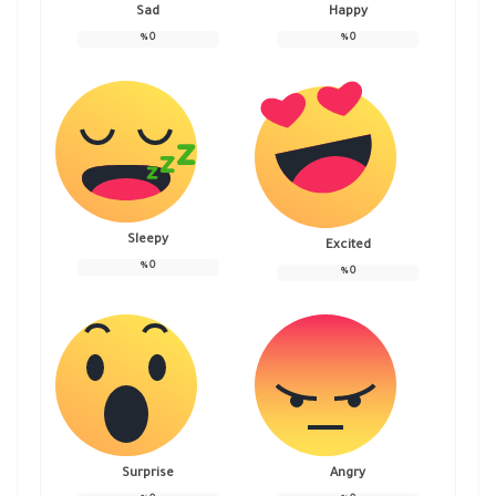
Sad
Happy
%
0
%
0
Sleepy
Excited
%
0
%
0
Surprise
Angry