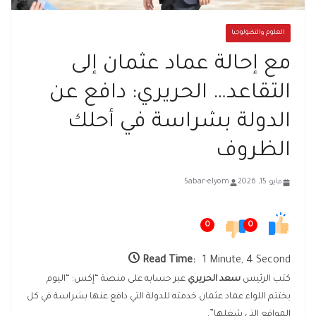
العلوم والتكنولوجيا
مع إحالة عماد عثمان إلى
التقاعد… الحريري: دافع عن
الدولة بشراسة في أحلك
الظروف
مايو 15, 2026
5abar-elyom
0
0
Read Time:
1 Minute, 4 Second
كتب الرئيس
سعد الحريري
عبر حسابه على منصة “إكس: “اليوم
يختتم اللواء عماد عثمان خدمته للدولة التي دافع عنها بشراسة في كل
المواقع التي شغلها”.