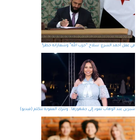
في عقل أحمد الشرع: سلاح “حزب الله” وشعاراته خطر!
شيرين عبد الوهاب تعود إلى جمهورها… وتترك العفوية تتكلم (فيديو)