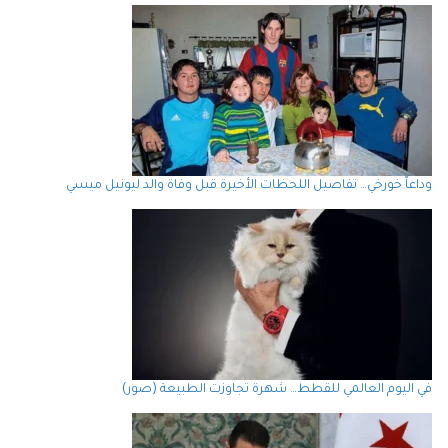
وداعاً خورخي… تفاصيل اللحظات الأخيرة قبل وفاة والد ليونيل ميسي
في اليوم العالمي للقطط… شهرة تجاوزت الطبيعة (صور)