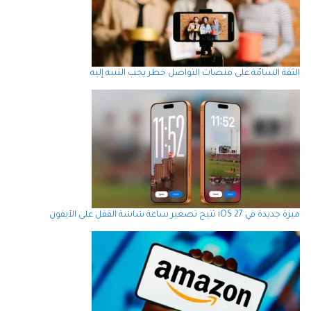
الثقة السامّة على منصات التواصل خطر يجب التنبه إليه
ميزة جديدة في iOS 27 تتيح تصغير ساعة شاشة القفل على الآيفون