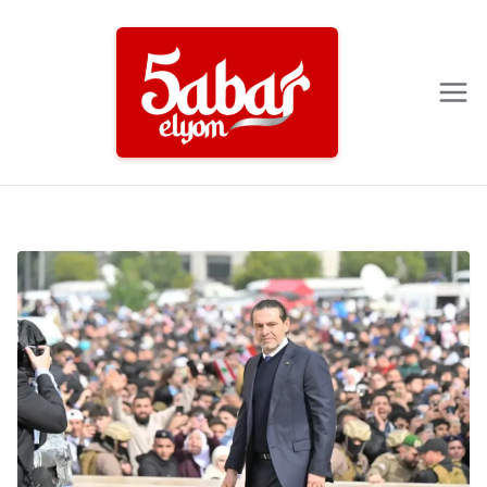
Ski
t
conten