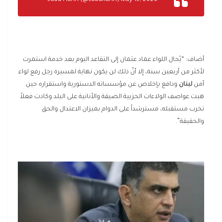
— Saad Hariri (@saadhariri) May 15, 2026
أضاف: “يُحال اللواء عماد عثمان إلى التقاعد اليوم بعد خدمة استمرت
لأكثر من أربعين سنة، إلا أنّ ذلك لن يكون نهاية لمسيرة رجل رفع لواء
أمن
لبنان
ودافع بإخلاص عن مؤسساته الدستورية واستقراره حين
هبت عواصف الولاءات الحزبية الضيقة والأنانية على البلد وكادت فعلاً
تخرب مستقبله، مسترشداً على الدوام بميزان الاعتدال والحق
والحقيقة”.