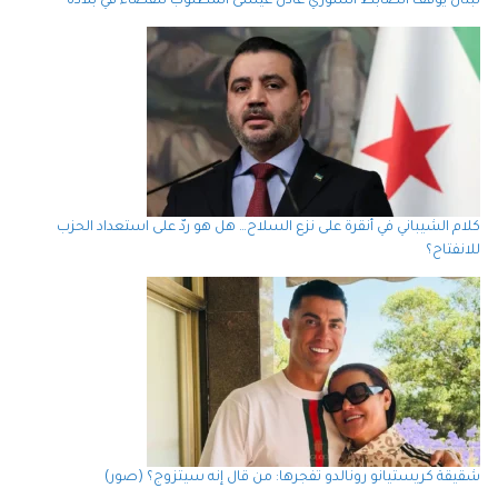
لبنان يوقف الضابط السوري عادل عيسى المطلوب للقضاء في بلاده
كلام الشيباني في أنقرة على نزع السلاح… هل هو ردّ على استعداد الحزب
للانفتاح؟
شقيقة كريستيانو رونالدو تفجرها: من قال إنه سيتزوج؟ (صور)