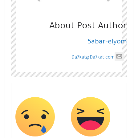
About Post Author
5abar-elyom
Da7kat@Da7kat.com