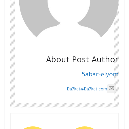
About Post Author
5abar-elyom
Da7kat@Da7kat.com