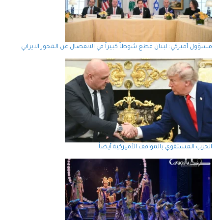
مسؤول أميركي: لبنان قطع شوطاً كبيراً في الانفصال عن المحور الايراني
الحزب المستقوي بالمواقف الأميركية أيضاً