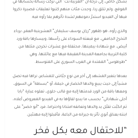
بشكل خاص، إلى درجة أن “العربية.نت” التي تركت رسالة بحسابها في
الموقع، ولم تتلق ردا، وجدت مئات منهم كتبوا تعليقات قصيرة ذكروا
فيها أن الفيديو استدرّ دموعهم لشدة تأثرهم بما رأوه فيه.
والذي رأوه، هو ظهور “رزان يوسف سليمان” العشرينية العمر، برداء
التخرج الجامعي، مع قبعته السوداء على رأسها، وبيسارها باقة ورد
أبيض، مع شهادة بيمينها، محتفلة مع عشرات تخرجن مثلها من
كلية التربية بجامعة المدينة المقيمة فيها مع عائلتها، وهي
“طرطوس” الممتدة في الغرب السوري على المتوسط.
بعدها يتغير المشهد إلى آخر من نوع جيّاش للمشاعر، نراها فيه تصل
مشياً إلى حيث يبيع والدها الخضار في خيمة، أو “بسطة” في السوق،
ومعها باقة من الورد قدمتها إليه مع قالب حلوى، تعلوه عبارة “بابا
أحلى شهاداتي” بحسب ما يبدو لقاؤها به في الفيديو المعروض أعلاه،
ثم انكبّت تقبّل يد والدها وتعانقه امتنانا واحتراما، فرد “أبو خضر” على
ابنته بعناق أبوي تأثر به جيرانه من الباعة، فأقبلوا إليه مهنئين.
“للاحتفال معه بكل فخر