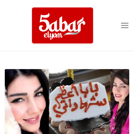
Ski
t
conten