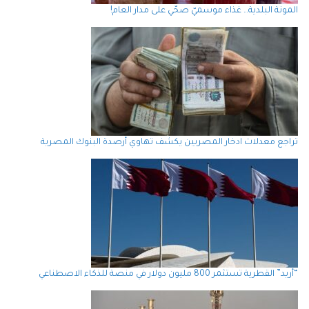
المونة البلدية… غذاء موسميّ صحّي على مدار العام!
تراجع معدلات ادخار المصريين يكشف تهاوي أرصدة البنوك المصرية
“أريد” القطرية تستثمر 800 مليون دولار في منصة للذكاء الاصطناعي