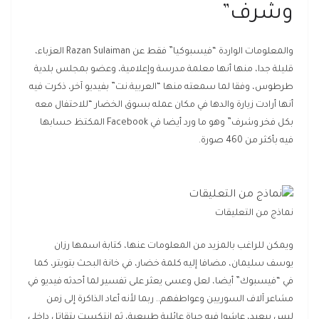
وشرف”
والمعلومات الواردة “فيسبوكيا” فقط عن Razan Sulaiman العزباء،
قليلة جدا، منها أنها معلمة مدرسة وإعلامية، وعضو بمجلس بلدية
طرطوس، وفقا لما سمعته منها “العربية.نت” بفيديو آخر، ذكرت فيه
أنها أرادت زيارة والدها في مكان عمله بسوق الخضار “للاحتفال معه
بكل فخر وشرف” وهو ما ورد أيضا في Facebook المكتظ حسابها
فيه بأكثر من 460 صورة.
نماذج من التعليقات
ويمكن للراغب بالمزيد من المعلومات عنها، كتابة اسمها رزان
يوسف سليمان، مضافا إليه كلمة خضار، في خانة البحث بتويتر، كما
في “فيسبوك” أيضا، لعل وعسى يعثر على تفسير لما أحدثه فيديو في
مشاعر آلاف السوريين وعواطفهم.. ربما لأنه أعاد الذاكرة إلى زمن
ليس ببعيد، عاشوا فيه حياة عائلية طبيعية، ثم انتكست بتقاتل داخلي