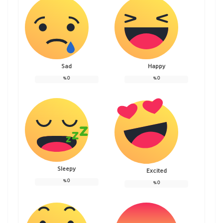
Sad
Happy
%
0
%
0
Sleepy
Excited
%
0
%
0