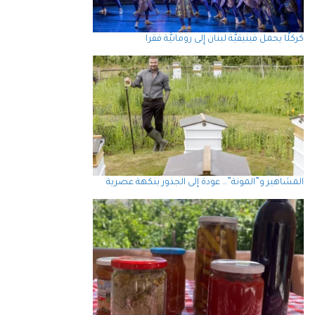
كركلَّا يحمل فينيقيَّة لبنان إِلى رومانيَّة فقرا
المشاهير و”المونة”… عودة إلى الجذور بنكهة عصرية