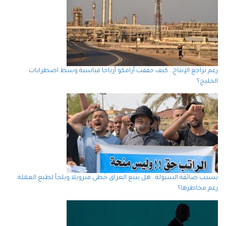
رغم تراجع الإنتاج.. كيف حققت أرامكو أرباحا قياسية وسط اضطرابات
الخليج؟
بسبب ضائقة السيولة.. هل يتبع العراق خُطى فنزويلا ويلجأ لطبع العملة
رغم مخاطرها؟