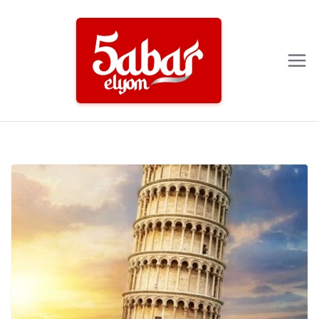
Ski
t
conten