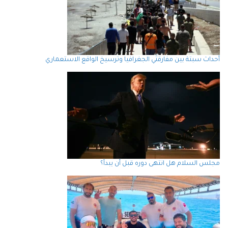
أحداث سبتة بين مفارقتَي الجغرافيا وترسيخ الواقع الاستعماري
مجلس السلام هل انتهى دوره قبل أن يبدأ؟