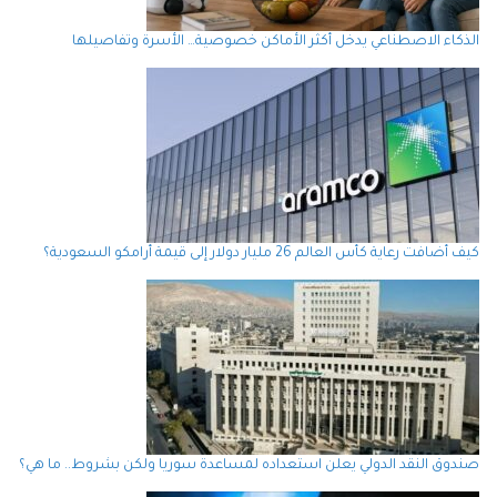
الذكاء الاصطناعي يدخل أكثر الأماكن خصوصية… الأسرة وتفاصيلها
كيف أضافت رعاية كأس العالم 26 مليار دولار إلى قيمة أرامكو السعودية؟
صندوق النقد الدولي يعلن استعداده لمساعدة سوريا ولكن بشروط.. ما هي؟