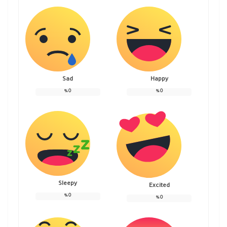
Sad
Happy
%
0
%
0
Sleepy
Excited
%
0
%
0