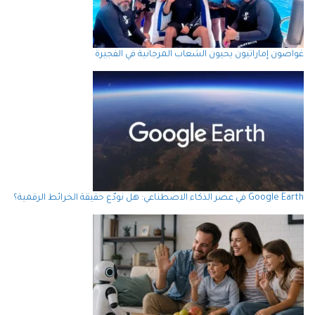
غواصون إماراتيون يحيون الشعاب المرجانية في الفجيرة
Google Earth في عصر الذكاء الاصطناعي: هل نودّع حقيقة الخرائط الرقمية؟