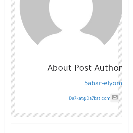
About Post Author
5abar-elyom
Da7kat@Da7kat.com