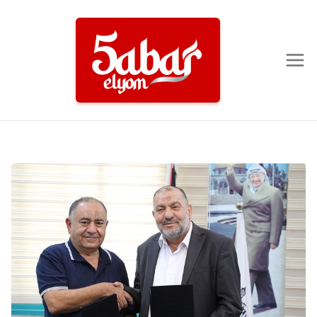
Ski
t
conten