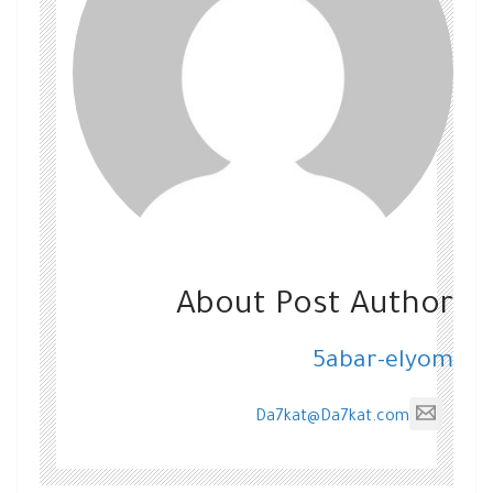
About Post Author
5abar-elyom
Da7kat@Da7kat.com