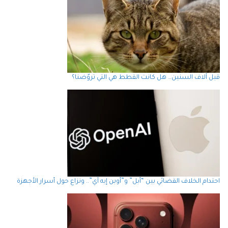
قبل آلاف السنين… هل كانت القطط هي التي تروّضنا؟
احتدام الخلاف القضائي بين “أبل” و”أوبن إيه آي”.. ونزاع حول أسرار الأجهزة