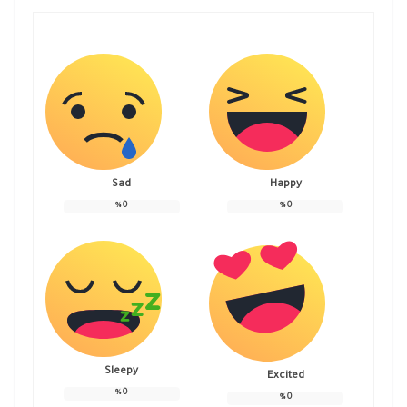
Sad
Happy
%
0
%
0
Sleepy
Excited
%
0
%
0