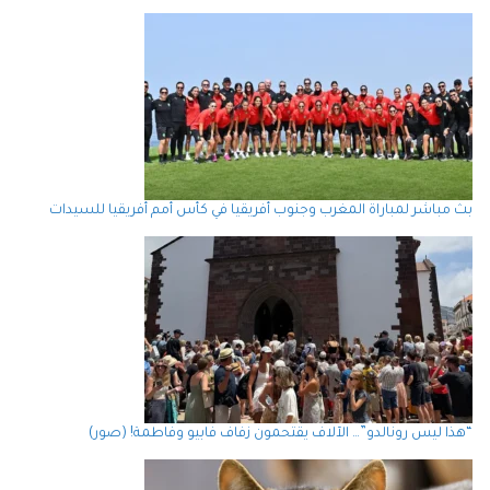
بث مباشر لمباراة المغرب وجنوب أفريقيا في كأس أمم أفريقيا للسيدات
“هذا ليس رونالدو”… الآلاف يقتحمون زفاف فابيو وفاطمة! (صور)