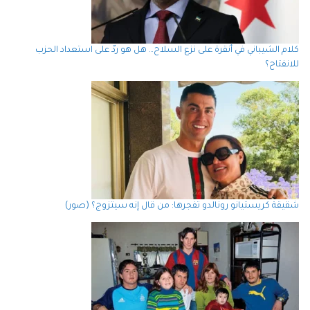
كلام الشيباني في أنقرة على نزع السلاح… هل هو ردّ على استعداد الحزب
للانفتاح؟
شقيقة كريستيانو رونالدو تفجرها: من قال إنه سيتزوج؟ (صور)