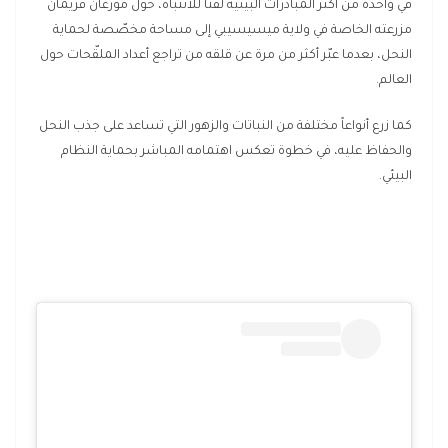
في واحدة من أكثر المبادرات البيئية لفتاً للانتباه، حوّل مورغان فريمان
مزرعته الخاصة في ولاية ميسيسيبي إلى مساحة مخصّصة لحماية
النحل، بعدما عبّر أكثر من مرة عن قلقه من تراجع أعداد الملقّحات حول
العالم.
كما زرع أنواعاً مختلفة من النباتات والزهور التي تساعد على جذب النحل
والحفاظ عليه، في خطوة تعكس اهتمامه المباشر بحماية النظام
البيئي.