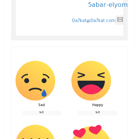
5abar-elyom
Da7kat@Da7kat.com
Sad
Happy
%
0
%
0