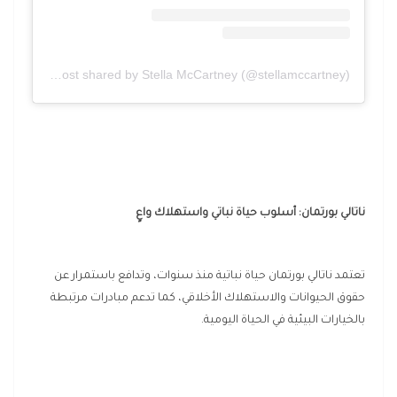
A post shared by Stella McCartney (@stellamccartney)
ناتالي بورتمان: أسلوب حياة نباتي واستهلاك واعٍ
تعتمد ناتالي بورتمان حياة نباتية منذ سنوات، وتدافع باستمرار عن
حقوق الحيوانات والاستهلاك الأخلاقي، كما تدعم مبادرات مرتبطة
بالخيارات البيئية في الحياة اليومية.