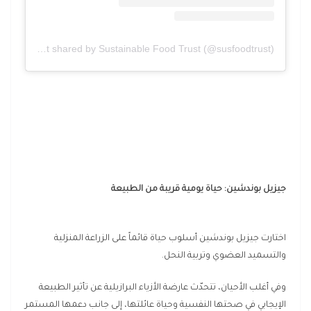
A post shared by Sustainable Food Trust (@susfoodtrust)
جيزيل بوندشين: حياة يومية قريبة من الطبيعة
اختارت جيزيل بوندشين أسلوب حياة قائماً على الزراعة المنزلية
والتسميد العضوي وتربية النحل.
وفي أغلب الأحيان، تتحدّث عارضة الأزياء البرازيلية عن تأثير الطبيعة
الإيجابي في صحتها النفسية وحياة عائلتها، إلى جانب دعمها المستمر