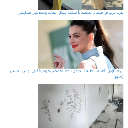
بيرلا حرب في فيتنام استعداداً لملكة جمال العالم بإطلالتين عمليتين
آن هاثاواي تكشف بطنها الحامل بإطلالة عصرية وجريئة في لوس أنجلس
(صور)