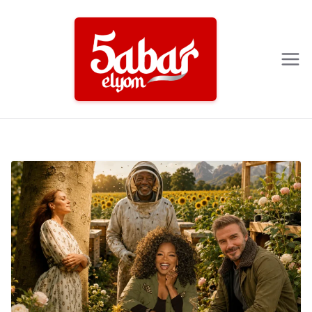
Ski
t
conten