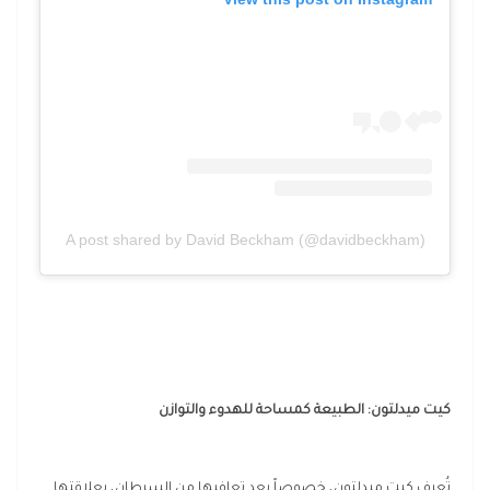
A post shared by David Beckham (@davidbeckham)
كيت ميدلتون: الطبيعة كمساحة للهدوء والتوازن
تُعرف كيت ميدلتون، خصوصاً بعد تعافيها من السرطان، بعلاقتها