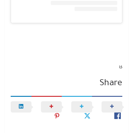
كا
Share