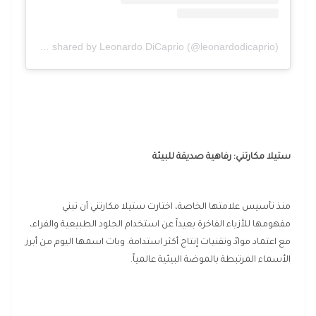
A post shared by Leonardo DiCaprio (@leonardodicaprio)
ستيلا مكارتني: رفاهية صديقة للبيئة
منذ تأسيس علامتها الخاصة، اختارت ستيلا مكارتني أن تبني
مفهومها للأزياء الفاخرة بعيداً عن استخدام الجلود الطبيعية والفراء،
مع اعتماد موادّ وتقنيات إنتاج أكثر استدامة. وبات اسمها اليوم من أبرز
الأسماء المرتبطة بالموضة البيئية عالمياً.