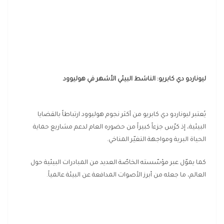
ليوناردو دي كابريو: الناشط البيئي الأشهر في هوليوود
يُعتبر ليوناردو دي كابريو من أكثر نجوم هوليوود ارتباطاً بالقضايا
البيئية، إذ كرّس جزءاً كبيراً من حضوره العام لدعم مشاريع حماية
الحياة البرية ومواجهة التغيّر المناخي.
كما يموّل عبر مؤسّسته الخاصّة العديد من المبادرات البيئية حول
العالم، ما جعله من أبرز الأصوات المدافعة عن البيئة عالمياً.