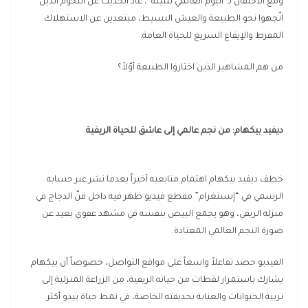
ومع الاحتفال بـ”اليوم العالمي للبيئة”، عاد الحديث عن النجوم الذين
اتّجهوا نحو الطبيعة والعيش البسيط، مبتعدين عن الاستهلاك
المفرط والإيقاع السريع للحياة العامة.
من هم المشاهير الذين اختاروا الطبيعة أوّلاً؟
ديفيد بيكهام: من نجم عالمي إلى عاشق للحياة الريفية
خطف ديفيد بيكهام اهتمام متابعيه أخيراً بعدما نشر عبر حسابه
الرسمي في “إنستغرام” مقطع فيديو ظهر فيه داخل قنّ الدجاج في
منزله الريفي، وهو يجمع البيض بنفسه في مشهد عفوي بعيد عن
صورة النجم العالمي المعتادة.
الفيديو حصد تفاعلاً واسعاً على مواقع التواصل، خصوصاً أن بيكهام
يشارك باستمرار لقطات من حياته الريفية، من الزراعة المنزلية إلى
تربية الحيوانات والعناية بحديقته الخاصة، في نمط حياة يبدو أكثر