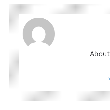
About
D