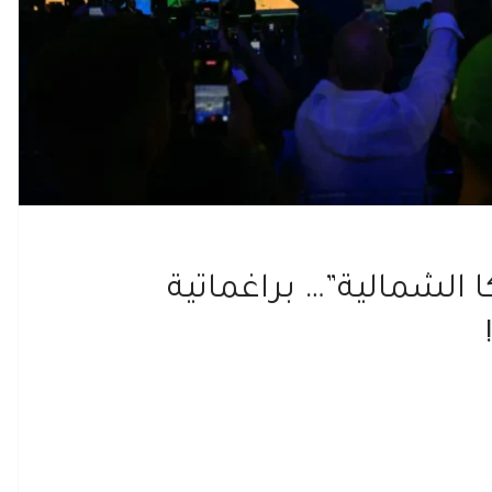
ا الشمالية”… براغماتية