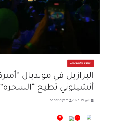
العلوم والتكنولوجيا
البرازيل في مونديال “أميرك
أنشيلوتي تطيح “السحرة”!
مايو 19, 2026
5abar-elyom
0
0