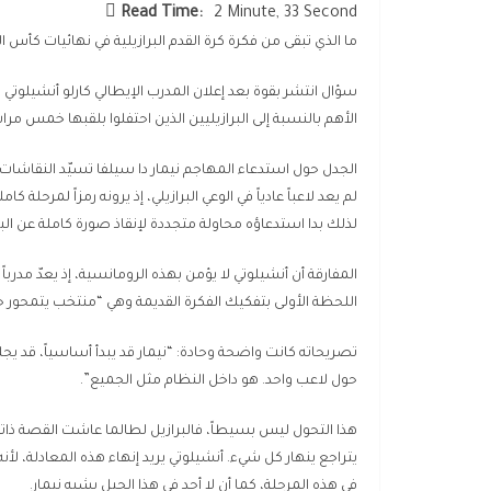
Read Time:
2 Minute, 33 Second
ما الذي تبقى من فكرة كرة القدم البرازيلية في نهائيات كأس ا
سؤال انتشر بقوة بعد إعلان المدرب الإيطالي كارلو أنشيلوت
الأهم بالنسبة إلى البرازيليين الذين احتفلوا بلقبها خمس مرات آخر
الجدل حول استدعاء المهاجم نيمار دا سيلفا تسيّد النقاش
لم يعد لاعباً عادياً في الوعي البرازيلي، إذ يرونه رمزاً لمرحلة 
لذلك بدا استدعاؤه محاولة متجددة لإنقاذ صورة كاملة عن الب
المفارقة أن أنشيلوتي لا يؤمن بهذه الرومانسية، إذ يعدّ مدرباً
اللحظة الأولى بتفكيك الفكرة القديمة وهي “منتخب يتمحور حو
تصريحاته كانت واضحة وحادة: “نيمار قد يبدأ أساسياً، قد يجلس اح
حول لاعب واحد. هو داخل النظام مثل الجميع”.
هذا التحول ليس بسيطاً، فالبرازيل لطالما عاشت القصة ذاتها 
يتراجع ينهار كل شيء. أنشيلوتي يريد إنهاء هذه المعادلة، لأنه
في هذه المرحلة، كما أن لا أحد في هذا الجيل يشبه نيمار.