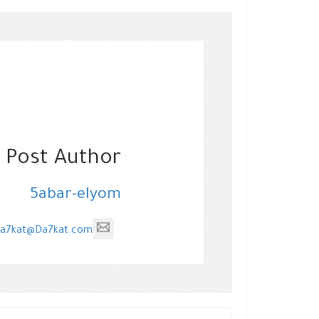
 Post Author
5abar-elyom
a7kat@Da7kat.com