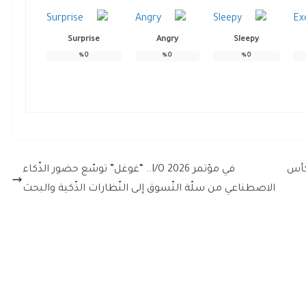
Surprise
Angry
Sleepy
%
0
%
0
%
0
كأس
في مؤتمر I/O 2026.. “غوغل” توسّع حضور الذّكاء
الاصطناعي من سلّة التّسوق إلى النّظارات الذّكية والبحث