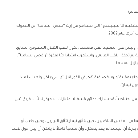
لعالم؟
ي تشكيلة الـ”سيليساو” التي ستدافع عن إرث “سحرة السامبا” في البطولة
ها عام 2002.
ات، وليس على الصعيد الفني فحسب، لكون لاعب الهلال السعودي السابق
كاملة لم تحقق اللقب العالمي، واستمرت امتداداً حيّاً لفكرة “راقصي السامبا”،
رازيل نفسها.
 جاء بعقلية أوروبية صافية تفكر في الفوز قبل أي شيء آخر، ولهذا بدأ منذ
ل نيمار”.
تياطياً، قد يشارك دقائق قليلة. لا امتيازات، لا مركز ثابتاً، لا فريق يُبنى
في العقدين الماضيين، حين يتألق نيمار تتألق البرازيل، وحين يغيب أو
 يدرك أن الجسد لم يعد يتحمل، وأن منتخباً كاملاً لا يمكن أن يُبنى حول لاعب