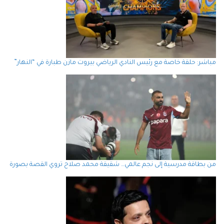
مباشر: حلقة خاصة مع رئيس النادي الرياضي بيروت مازن طبارة في “النهار”
من بطاقة مدرسية إلى نجم عالمي… شقيقة محمد صلاح تروي القصة بصورة