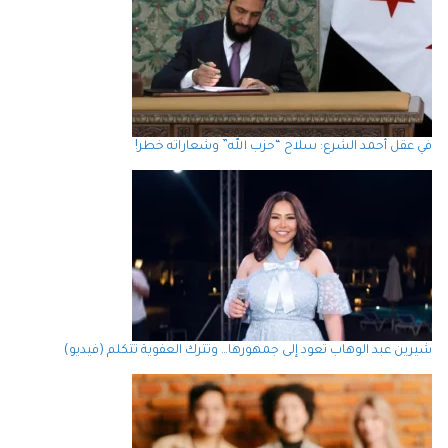
في عقل أحمد الشرع: سلاح “حزب الله” وشعاراته خطر!
شيرين عبد الوهاب تعود إلى جمهورها… وتترك العفوية تتكلم (فيديو)