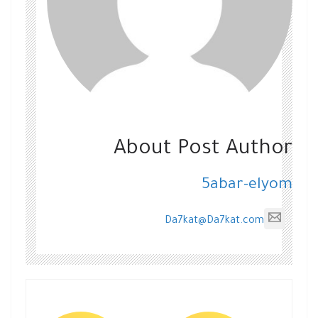
About Post Author
5abar-elyom
Da7kat@Da7kat.com