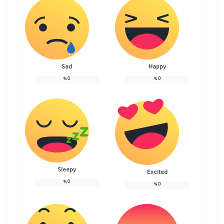
Sad
Happy
%
0
%
0
Sleepy
Excited
%
0
%
0