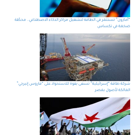
“أمازون” تستثمر في الطاقة لتشغيل مراكز الذكاء الاصطناعي… محطّة
ضخمة في تكساس
شركة طاقة “إسرائيلية” تسعى بقوة للاستحواذ على “فاروس إنيرجي”
المالكة لأصول بمصر