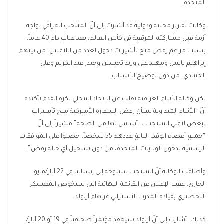
المتحدة.
وكانت تقارير محلية ودولية قد أشارت إلى أنّ المنتخب العراقي يواجه
أزمة قبل مشاركته المرتقبة في كأس العالم، بعد غياب دام 40 عاماً،
بسبب مزاعم رفض منح تأشيرات دخول لعدد من اللاعبين، من بينهم
إبراهيم بايش ومهند علي وزيد تحسين وحيدر عبد الكريم وعلي
الحمادي، من دون توضيح الأسباب.
لكن وكالة الأنباء العراقية نقلت عن الاتحاد المحلي لكرة القدم تأكيده
أنّ “الأنباء المتداولة بشأن رفض السفارة الأميركية منح تأشيرات
لبعض لاعبي المنتخب لا أساس لها من الصحة” مشيراً إلى أنّ
“جميع أعضاء الوفد، البالغ عددهم 55 شخصاً، حصلوا على الموافقات
الرسمية لدخول الولايات المتحدة، من دون تسجيل أي حالة رفض”.
وأضافت الوكالة أنّ المنتخب سيتوجه إلى إسبانيا في 22 أيار/مايو
الجاري، عقب الإعلان عن القائمة النهائية التي ستخوض المعسكر
التحضيري بقيادة المدرب الأسترالي غراهام أرنولد.
كذلك، أشارت إلى أنّ أرنولد سيعقد مؤتمراً صحافياً في 19 أو 20 أيار/