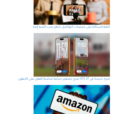
الثقة السامّة على منصات التواصل خطر يجب التنبه إليه
ميزة جديدة في iOS 27 تتيح تصغير ساعة شاشة القفل على الآيفون