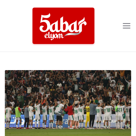
Ski
t
conten