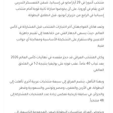
منتخب أندورا في 29 أيار/مايو في إسبانيا، ضمن المعسكر التدريبي
الذي يقام في أوروبا، على أن يخوضوا مباراة ثانية قوية أمام منتخب
إسبانيا في الرابع من حزيران/يونيو، قبل انطلاق البطولة.
وتعد هاتان المواجهتان آخر اختبارات المنتخب قبل المشاركة في كأس
العالم، حيث يسعى الجهاز الفني من خلالهما إلى تقييم جاهزية
اللاعبين والاستقرار على التشكيلة الأساسية ومعالجة أي جوانب
فنية.
وكان المنتخب العراقي قد حجز مقعده في نهائيات كأس العالم 2026
بعد غياب 40 عاماً، عقب فوزه على بوليفيا بنتيجة 2-1 في الملحق
العالمي.
وبهذا التأهل، ينضم العراق إلى سبعة منتخبات عربية أخرى تأهلت إلى
البطولة، هي الأردن والمغرب ومصر وتونس والسعودية وقطر
والجزائر، في سابقة تاريخية تعكس زيادة عدد المنتخبات المشاركة إلى
48 منتخباً.
ويخوض العراق منافسات البطولة ضمن المجموعة التاسعة، إلى