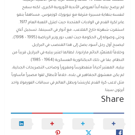
حصلت هدنة لمدة 48 ساعة وسط حرب بيافرا الأهلية الرهيبة.
لم يرضخ بيليه أبداً لعروض الأندية الأوروبية الكبرى، لكنه سمح
لنفسه بنهاية مسيرة مترفة مع نيويورك كوزموس، مساهماً بنمو
عابر لكرة القدم في الولايات المتحدة حيث اعتزل اللعبة العام 1977.
استمرت شهرته خارج الملاعب، مع أدوار في السينما، تسجيل أغانٍ
وحتى وصوله إلى الحكومة حيث لعب دور وزير الرياضة (1995 – 1998)،
ليصبح أول رجل أسود يصل إلى هذا المنصب في البرازيل.
وخلافاً للمتمرّد الدائم مارادونا، لطالما اعتبر بيليه في البرازيل قريباً من
النظام، بما في ذلك الديكتاتورية العسكرية (1964 – 1985).
بيليه، المعتبر أحياناً متغطرساً ومغروراً وصاحب التصريحات الجدلية،
لم يكن معشوق الجماهير في بلده، خلافاً لأبطال لقوا مصيراً مأساوياً
مثل لاعب كرة القدم غارينشا وبطل العالم في سباقات الفورمولا واحد
أيرتون سينا.
Share