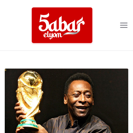
Ski
t
conten