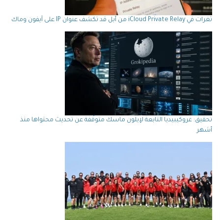
ثغرات في iCloud Private Relay من أبل قد تكشف عنوان IP على آيفون وماك
تحقيق: غروكيبيديا التابعة لإيلون ماسك متوقّفة عن تحديث محتواها منذ
أشهر