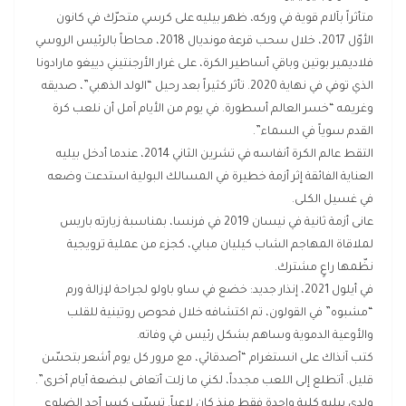
متأثراً بآلام قوية في وركه، ظهر بيليه على كرسي متحرّك في كانون
الأوّل 2017، خلال سحب قرعة مونديال 2018، محاطاً بالرئيس الروسي
فلاديمير بوتين وباقي أساطير الكرة، على غرار الأرجنتيني دييغو مارادونا
الذي توفي في نهاية 2020. تأثر كثيراً بعد رحيل “الولد الذهبي”، صديقه
وغريمه “خسر العالم أسطورة. في يوم من الأيام آمل أن نلعب كرة
القدم سوياً في السماء”.
التقط عالم الكرة أنفاسه في تشرين الثاني 2014، عندما أدخل بيليه
العناية الفائقة إثر أزمة خطيرة في المسالك البولية استدعت وضعه
في غسيل الكلى.
عانى أزمة ثانية في نيسان 2019 في فرنسا، بمناسبة زيارته باريس
لملاقاة المهاجم الشاب كيليان مبابي، كجزء من عملية ترويجية
نظّمها راعٍ مشترك.
في أيلول 2021، إنذار جديد: خضع في ساو باولو لجراحة لإزالة ورم
“مشبوه” في القولون، تم اكتشافه خلال فحوص روتينية للقلب
والأوعية الدموية وساهم بشكل رئيس في وفاته.
كتب آنذاك على انستغرام “أصدقائي، مع مرور كل يوم أشعر بتحسّن
قليل. أتطلع إلى اللعب مجدداً، لكني ما زلت أتعافى لبضعة أيام أخرى”.
ولدى بيليه كلية واحدة فقط منذ كان لاعباً. تسبّب كسر أحد الضلوع