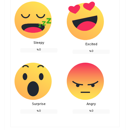
Sleepy
Excited
%
0
%
0
Surprise
Angry
%
0
%
0