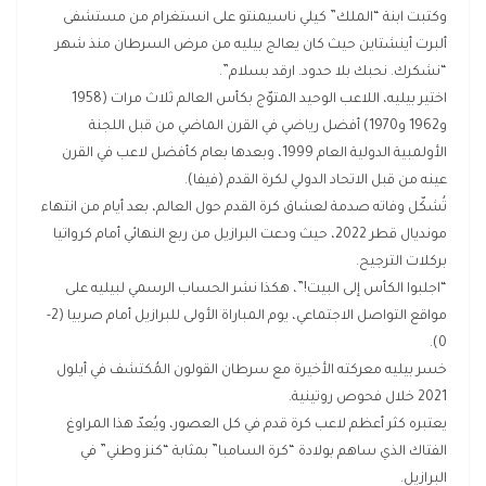
وكتبت ابنة “الملك” كيلي ناسيمنتو على انستغرام من مستشفى
ألبرت أينشتاين حيث كان يعالج بيليه من مرض السرطان منذ شهر
“نشكرك. نحبك بلا حدود. ارقد بسلام”.
اختير بيليه، اللاعب الوحيد المتوّج بكأس العالم ثلاث مرات (1958
و1962 و1970) أفضل رياضي في القرن الماضي من قبل اللجنة
الأولمبية الدولية العام 1999، وبعدها بعام كأفضل لاعب في القرن
عينه من قبل الاتحاد الدولي لكرة القدم (فيفا).
تُشكّل وفاته صدمة لعشاق كرة القدم حول العالم، بعد أيام من انتهاء
مونديال قطر 2022، حيث ودعت البرازيل من ربع النهائي أمام كرواتيا
بركلات الترجيح.
“اجلبوا الكأس إلى البيت!”، هكذا نشر الحساب الرسمي لبيليه على
مواقع التواصل الاجتماعي، يوم المباراة الأولى للبرازيل أمام صربيا (2-
0).
خسر بيليه معركته الأخيرة مع سرطان القولون المُكتشف في أيلول
2021 خلال فحوص روتينية.
يعتبره كثر أعظم لاعب كرة قدم في كل العصور، ويُعدّ هذا المراوغ
الفتاك الذي ساهم بولادة “كرة السامبا” بمثابة “كنز وطني” في
البرازيل.