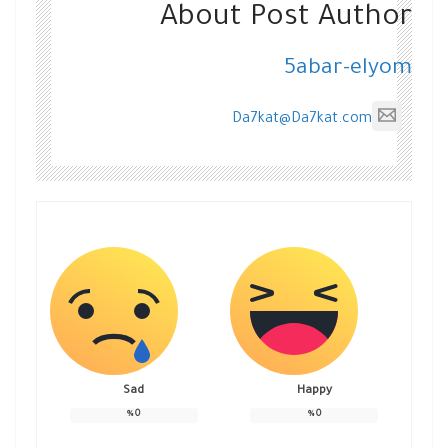
About Post Author
5abar-elyom
Da7kat@Da7kat.com
Sad
Happy
%
0
%
0