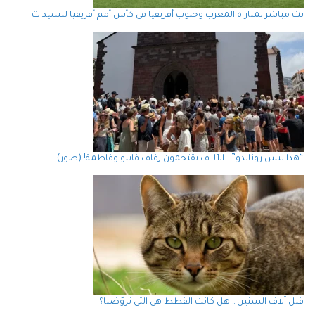
بث مباشر لمباراة المغرب وجنوب أفريقيا في كأس أمم أفريقيا للسيدات
“هذا ليس رونالدو”… الآلاف يقتحمون زفاف فابيو وفاطمة! (صور)
قبل آلاف السنين… هل كانت القطط هي التي تروّضنا؟