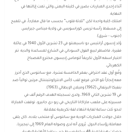
أثناء إحدى المباريات بضرر في كليته اليمنى والتي تمت إزالتها في
النهاية.
امتلك كلية واحدة لكن “ثلاثة قلوب” بحسب ما قال ممازحاً، في تلميح
إلى مسقط رأسه تريس كوراسويس في ولاية ميناس جيرايس
(جنوب – شرق).
وُلد إدسون أرانتيس دو ناسيمنتو في 23 تشرين الأول 1940 في عائلة
فقيرة، فاضطر لبيع الفول السوداني في الشارع لمساعدة والديه. تم
اختيار اسمه الأول تكريماً لتوماس إديسون مخترع المصباح
الكهربائي.
وقّع أول عقد احترافي بعمر الخامسة عشرة، مع سانتوس الذي أحرز
معه إنجازاً تلو الآخر، فرفع لقب كأس الانتركونتيننتال مرتين توالياً ضد
بنفيكا البرتغالي (1962) وميلان الإيطالي (1963).
في 19 تشرين الثاني 1969، ولدى تسجيله الهدف الرقم ألف في
مسيرته على ملعب ماراكانا التاريخي في ريو دي جانيرو، توقفت المباراة
لنحو ثلث ساعة لغاية انتهاء لفة تكريمية عملاقة.
خلال جولات المباريات الودية مع سانتوس أو منتخب بلاده، كان يلقى
معاملة رؤساء الدول. يُروى أنه لدى وصوله العام 1969 إلى نيجيريا،