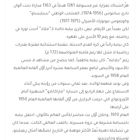
هزّ الشباك بغزارة غير مسبوقة: 1281 هدفاً في 1363 مباراة تحت ألوان
نادي سانتوس (1956-1974)، المنتخب الوطني “سيليساو”
وكوزموس نيويورك الأميركي (1975-1977).
لكن بعيداً عن الأرقام، تبقى ذكرى بيليه خالدة كـ”ملك” أحدث ثورة في
رياضته، مع رقم 10 الأبدي على ظهره.
كان بيليه رائداً في كرة القدم الحديثة، بتقنية استثنائية مقترنة بقدرات
رياضية لا مثيل لها رغم قامته المتواضعة (1.72 م).
رغم “جلالته”، كان بيليه عاطفياً، كما يتضح من مشاهد لا تنسى
بالأسود والأبيض ليافع بعمر السابعة عشرة أحرز أوّل ألقابه العالمية
العام 1958 في السويد.
وفى بوعد قطعه لوالده، بعد ثماني سنوات من رؤيته يبكي أثناء
الاستماع على جهاز الراديو إلى خسارة “ماراكانازو” الشهيرة أمام
الأوروغواي التي حرمت البرازيل من أوّل ألقابها العالمية العام 1950
على أرضها.
العام 1970، وخلال أوّل بث مباشر لكأس العالم بالألوان، احتفل بيليه
بابتسامة مشرقة في ذروة مسيرته، باللقب العالمي الثالث، عندما كان
في تشكيلة ذهبية تُعدّ الأكثر موهبة في التاريخ لضمّها أمثال ريفيلينو،
توستاو وجايرزينيو.