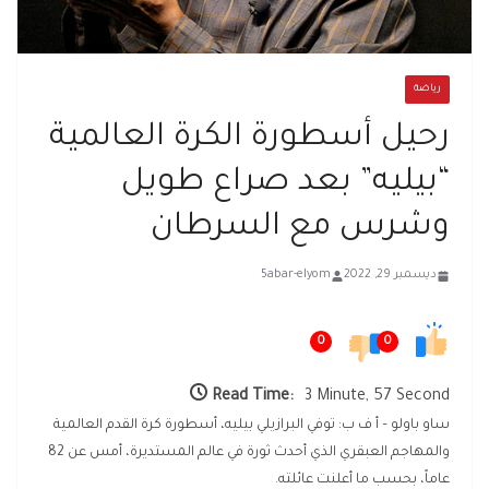
رياضة
رحيل أسطورة الكرة العالمية
“بيليه” بعد صراع طويل
وشرس مع السرطان
ديسمبر 29, 2022
5abar-elyom
0
0
Read Time:
3 Minute, 57 Second
ساو باولو – أ ف ب: توفي البرازيلي بيليه، أسطورة كرة القدم العالمية
والمهاجم العبقري الذي أحدث ثورة في عالم المستديرة، أمس عن 82
عاماً، بحسب ما أعلنت عائلته.