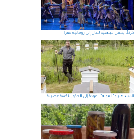
كركلَّا يحمل فينيقيَّة لبنان إِلى رومانيَّة فقرا
المشاهير و”المونة”… عودة إلى الجذور بنكهة عصرية