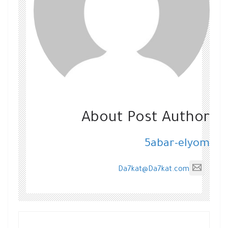
About Post Author
5abar-elyom
Da7kat@Da7kat.com