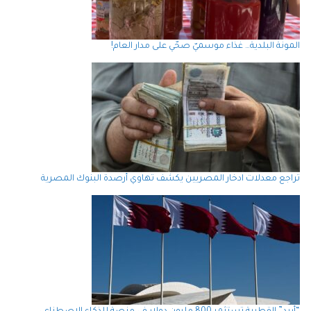
المونة البلدية… غذاء موسميّ صحّي على مدار العام!
تراجع معدلات ادخار المصريين يكشف تهاوي أرصدة البنوك المصرية