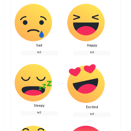
Sad
Happy
%
0
%
0
Sleepy
Excited
%
0
%
0