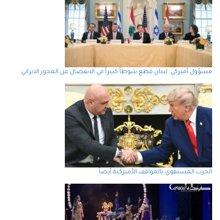
مسؤول أميركي: لبنان قطع شوطاً كبيراً في الانفصال عن المحور الايراني
الحزب المستقوي بالمواقف الأميركية أيضاً