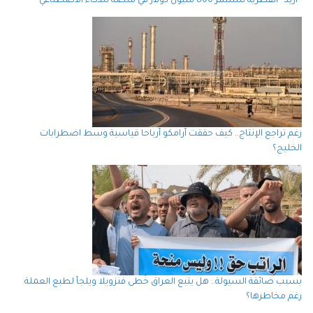
“أريد” القطرية تستثمر 800 مليون دولار في منصة للذكاء الاصطناعي
رغم تراجع الإنتاج.. كيف حققت أرامكو أرباحا قياسية وسط اضطرابات
الخليج؟
بسبب ضائقة السيولة.. هل يتبع العراق خُطى فنزويلا ويلجأ لطبع العملة
رغم مخاطرها؟