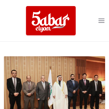
Ski
t
conten