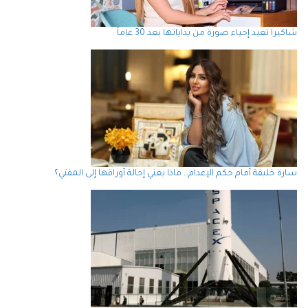
شاكيرا تعيد إحياء صورة من بداياتها بعد 30 عاماً
سارة خليفة أمام حكم الإعدام… ماذا يعني إحالة أوراقها إلى المفتي؟