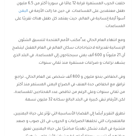
خلفت الحرب المستمرة قرابة 12 عامًا في سوريا أكثر من 6,5 مليون
طفل معتمدين على المساعدات. في حين ما زالت الأزمة في
اليمن
أسوأ أزمة إنسانية في العالم، حيث يعتمد كل طفل هناك تقريبًا على
المساعدات.
ومع انتهاء العام الحالي عد ّمكتب الأمم المتحدة لتنسيق الشئون
الإنسانية تقديراته لاحتياحاجات سكان العالم في العام المقبل ليتضح
أن 21 مليونًا و 600 ألف يمني سيحتاجون إلي المساعدة، في البلد الذي
يشهد نزاعات و صراعات مستمرة منذ ثماني سنوات.
وفي انخفاض بنحو مليون و 800 ألف شخص عن العام الحالي، تراجع
ترافق مع انخفاض حدة العنف في الصراع اليمني المستمر منذ أكثر
من ثماني سنوات وعلي الرغم من تناقص عدد المحتاجين للمساعدة،
لكن الأرقام تبقي كبيرة في البلد البالغ سكانه 32 مليون نسمة.
تطرق التقرير أيضَا إلي القضايا الأساسية التي تؤثر علي حياة اليمنيين،
فالمتفجرات التي تخلفها الصراعات و الحروب في كل صوب و صعد
متشرة في البلاد تشكل تهديدًا مباشرًا علي حياة اليمنيين تعيق