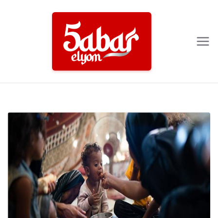
Ski
t
conten