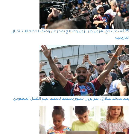
25 ألف مشجع يهزون طرابزون وصلاح يعجز عن وصف لحظة الاستقبال
التاريخية
بعد محمد صلاح… طرابزون سبور يخطط لخطف نجم الهلال السعودي