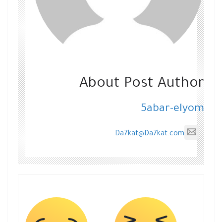
About Post Author
5abar-elyom
Da7kat@Da7kat.com