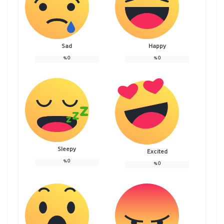
Sad
Happy
%
0
%
0
Sleepy
Excited
%
0
%
0