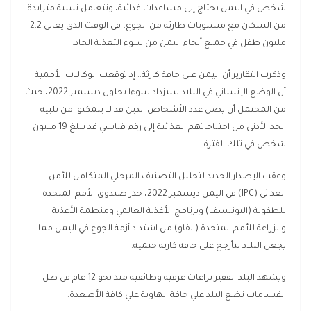
شخص في اليمن يحتاج إلى مساعدات غذائية، وتتعامل نسبة متزايدة
من السكان مع مستويات طارئة من الجوع، في الوقت الذي يعاني 2.2
مليون طفل في جميع أنحاء اليمن من سوء التغذية الحاد.
وذكرت التقارير أن اليمن على حافة كارثة.. إذ توقعت الوكالات الأممية
أن الوضع الإنساني في البلاد سيزداد سوءا بحلول ديسمبر 2022، حيث
من المحتمل أن يصل عدد الأشخاص الذين قد لا يتمكنوا من تلبية
الحد الأدنى من احتياجاتهم الغذائية إلى رقم قياسي قد يبلغ 19 مليون
شخص في تلك الفترة.
وعقب الإصدار الجديد لتحليل التصنيف المرحلي المتكامل للأمن
الغذائي (IPC) في اليمن ديسمبر 2022، حذر صندوق الأمم المتحدة
للطفولة (اليونيسف) وبرنامج الأغذية العالمي ومنظمة الأغذية
والزراعة للأمم المتحدة (الفاو) من اشتداد أزمة الجوع في اليمن مما
يجعل البلاد تتأرجح على حافة كارثة حتمية.
ويشهد البلد الفقير نزاعات عرقية وطائفية منذ نحو 12 عام في ظل
انقسامات تضع البلد علي حافة الهاوية علي كافة الأصعدة.