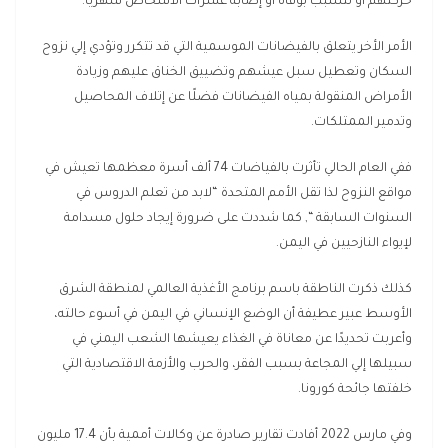
حركتهم أو تتسبب بوفاة أو إصابة عشرات الأشخاص شهريًا.
الأمر الأخر يتعلق بالفيضانات الموسمية التي قد تتكرر وتؤدي إلي نزوح
السكان وتعطيل سبل عيشهم وتضييق الخناق عليهم وزيادة
الأمراض المنقولة بمياه الفيضانات فضلًا عن إتلاف المحاصيل
وتدمير الممتلكات.
ففي العام الحالي تأثرت بالفياضات 74 ألف أسرة معظمها تعيش في
مواقع النزوح لذا تقل الأمم المتحدة “لابد من تعلم الدروس في
السنوات السابقة “, كما شددت على ضرورة إيجاد حلول مسدامة
لإيواء النازحيين في اليمن.
كذلك ذكرت الناطقة باسم برنامج الأغذية العالمي لمنطقة الشرق
الأوسط عبير عطيفة أن الوضع الإنساني في اليمن في أسوء حالته،
وأعربت تحديدًا عن معاناة في الغذاء يعيشها الشعب اليمني في
سبيلها إلي المجاعة بسبب الفقر، والحرب والأزمة الاقتصادية التي
خلفتها جائحة كورونا.
وفي مارس 2022 أفادت تقارير صادرة عن وكالات أممية بأن 17.4 مليون