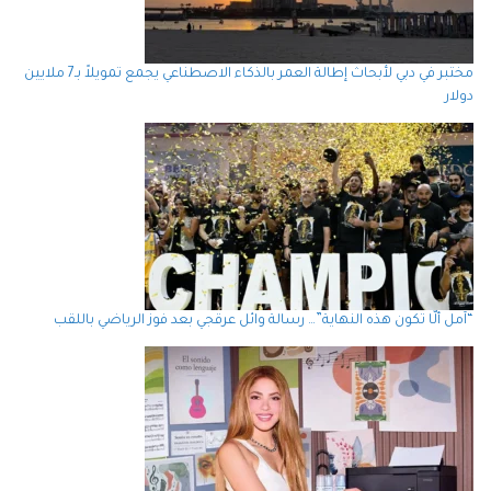
مختبر في دبي لأبحاث إطالة العمر بالذكاء الاصطناعي يجمع تمويلاً بـ7 ملايين
دولار
“آمل ألّا تكون هذه النهاية”… رسالة وائل عرقجي بعد فوز الرياضي باللقب