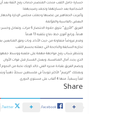
الشجاعية بعد خسارتهما وتجمد رصيديهما.
وأعربت الجماهير عن غضبها وحملت مجلس الإدارة والجهاز الف
البعض بالقاسية والمؤلمة.
هدفاً، ورابع أقوى خط دفاع بتلقيه 13 هدفاً.
وقدم عروضاً متفاوتة من حيث الأداء، وبات وفق المتابعين بعيد
تجاربه السابقة والناجحة التي جعلته يحسم اللقب.
وتنتظر شباب رفح مواجهة مهمة على ملعبه ووسط جمهوره أم
الذي يجدد آمال المنافسة، ويعدل المسار قبل فوات الأوان.
ويضم الفريق بقيادة مديره الفني خالد كويك نخبة من النجوم أ
ويمتلك “الزعيم” الأكثر تتويجاً في فلسطين سجلاً ذهبياً وي
لقباً رسمياً، منها 4 ألقاب على مستوى الدوري.
Share
Twitter
Facebook