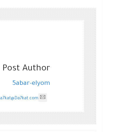
 Post Author
5abar-elyom
a7kat@Da7kat.com