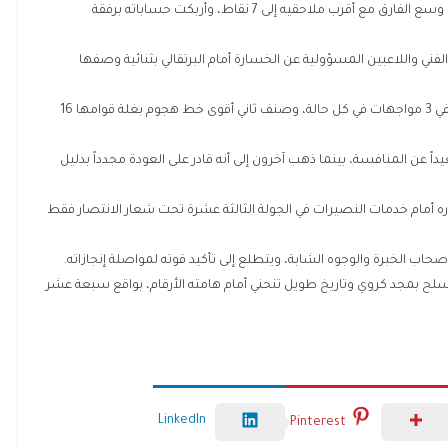
خسارة حامل اللقب منحت المتصدر خدمات رفح الثقة بعد أن وسع الفارق مع أقرب ملاحقيه إلى 7 نقاط، وأربكت حساباته برفقة
ني واللاعبين المسؤولية عن الخسارة أمام البرتقالي بثنائية وصفها
الفريق “الأزرق” تذوق حلاوة الانتصار 6 مرات، وتعادل وخسر في 3 مواجهات في كل حالة، وصنف ثاني أقوى خط هجوم بغلة قوامها 16
اً عن المنافسة، بينما ذهب آخرون إلى أنه قادر على العودة مجدداً بدليل
ام خدمات النصيرات في الجولة الثالثة عشرة تحت شعار الانتصار فقط
صحاب الخبرة والوجوه الشابة، ويتطلع إلى تأكيد قوته لمواصلة إنجازاته.
تسلح بمجد كروي وتاريخ طويل تنحني أمام هامته الأرقام، بواقع سبعة عشر
LinkedIn
Pinterest