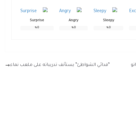
Surprise
Angry
Sleepy
%
0
%
0
%
0
تو
“فدائي الشواطئ” يستأنف تدريباته على ملعب نماء