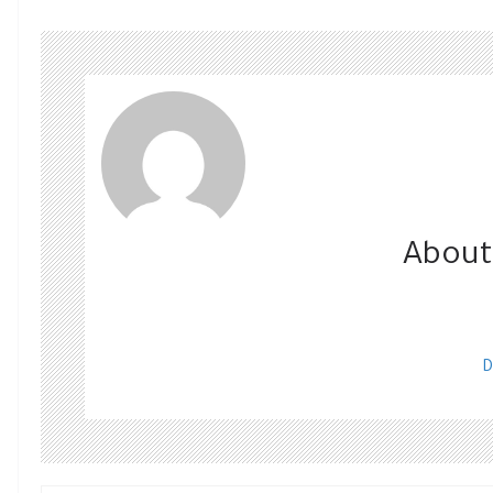
About
D