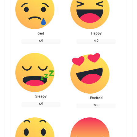
Sad
Happy
%
0
%
0
Sleepy
Excited
%
0
%
0