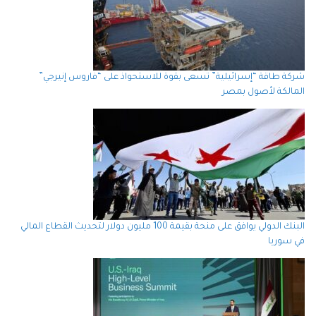
شركة طاقة “إسرائيلية” تسعى بقوة للاستحواذ على “فاروس إنيرجي”
المالكة لأصول بمصر
البنك الدولي يوافق على منحة بقيمة 100 مليون دولار لتحديث القطاع المالي
في سوريا