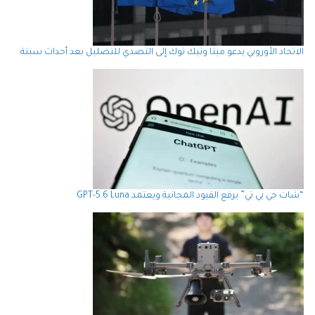
الاتحاد الأوروبي يدعو ميتا وتيك توك إلى التصدي للتضليل بعد أحداث سبتة
“شات جي بي تي” يرفع القيود المجانية ويعتمد GPT-5.6 Luna