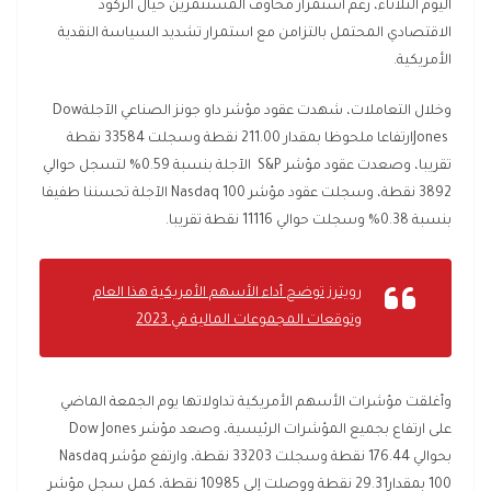
اليوم الثلاثاء، رغم استمرار مخاوف المستثمرين حيال الركود
الاقتصادي المحتمل بالتزامن مع استمرار تشديد السياسة النقدية
الأمريكية.
وخلال التعاملات، شهدت عقود مؤشر داو جونز الصناعي الآجلة
Dow
Jones
ارتفاعا ملحوظا بمقدار 211.00 نقطة وسجلت 33584 نقطة
تقريبا، وصعدت عقود مؤشر
S&P
الآجلة بنسبة 0.59% لتسجل حوالي
3892 نقطة، وسجلت عقود مؤشر
Nasdaq 100
الآجلة تحسننا طفيفا
بنسبة 0.38% وسجلت حوالي 11116 نقطة تقريبا
.
رويترز توضح أداء الأسهم الأمريكية هذا العام
وتوقعات المجموعات المالية في 2023
وأغلقت مؤشرات الأسهم الأمريكية تداولاتها يوم الجمعة الماضي
على ارتفاع بجميع المؤشرات الرئيسية، وصعد مؤشر
Dow Jones
بحوالي 176.44 نقطة وسجلت 33203 نقطة، وارتفع مؤشر
Nasdaq
100
بمقدار29.31 نقطة ووصلت إلى 10985 نقطة، كمل سجل مؤشر