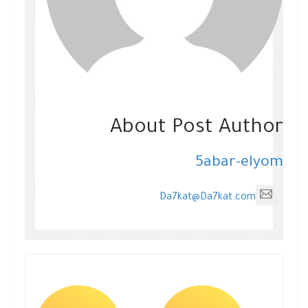
About Post Author
5abar-elyom
Da7kat@Da7kat.com