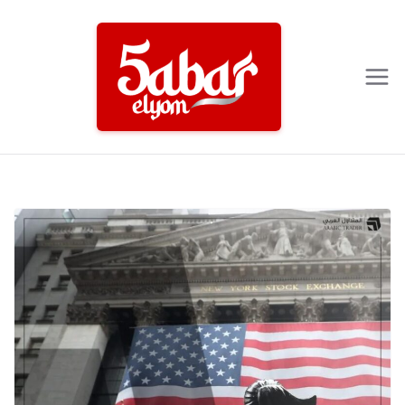
Ski
t
conten