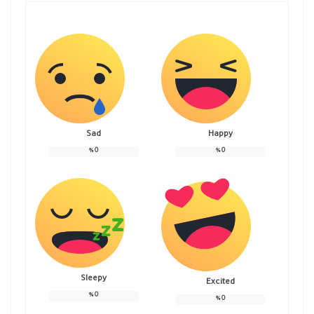
Sad
Happy
%
0
%
0
Sleepy
Excited
%
0
%
0