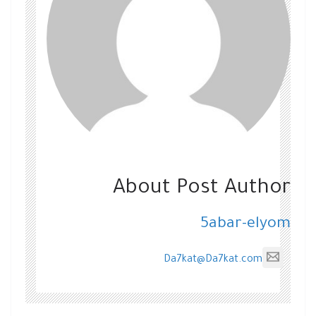
About Post Author
5abar-elyom
Da7kat@Da7kat.com