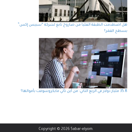
هل اصطدمت الطبقة العليا من صاروخ تابع لشركة “سبيس إكس”
بسطح القمر؟
35.8 مليار دولار في الربع الثاني: من أين تأتي مايكروسوفت بأموالها؟
Copyright © 2026
5abar-elyom
.