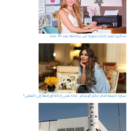
شاكيرا تعيد إحياء صورة من بداياتها بعد 30 عاماً
سارة خليفة أمام حكم الإعدام… ماذا يعني إحالة أوراقها إلى المفتي؟