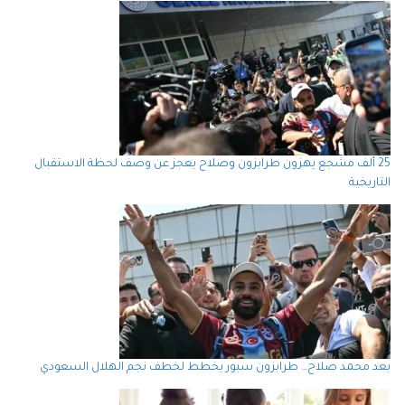
25 ألف مشجع يهزون طرابزون وصلاح يعجز عن وصف لحظة الاستقبال
التاريخية
بعد محمد صلاح… طرابزون سبور يخطط لخطف نجم الهلال السعودي