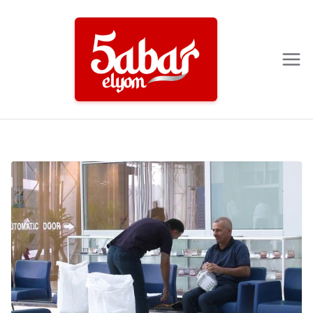
Ski
t
conten