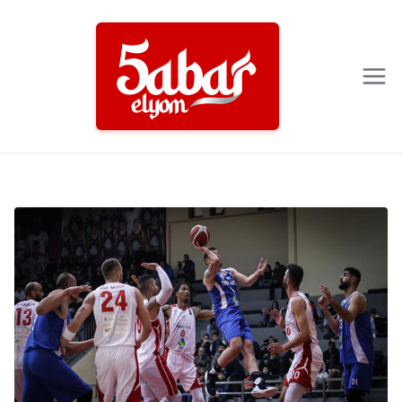
Ski
t
conten