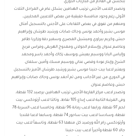
يتحسن في القادم من مباريات الدوري.
وتصدر اللاعب الأجنبي ترتيب الهدافين بشكل عام في المراحل الثلاث
الأولى رغم وجود منافسة حقيقية من بعض اللاعبين المحليين،
ومنهم من تفوق في بعض اللقاءات على الأجنبي بالتسجيل أمثال
موسى بشير وأحمد يونس وجاك صابات ورشيد طرشان وإبراهيم
حبش وكريم بيراوي وميشيل المصري وسمير دقة وزكريا ظافر
وعاصم عدوان وإسلام الجولاني وممدوح الهريمي وفراس فريج
وإلياس البابا ووسيم يعيش ويوسف زكاك وأحمد ياسر ومحمد
الشرخ وإينار عودة وقصي عناني ووسيم مسك وأمين سلمان.
ويعتبر لاعبا بيت حنينا موسى بشير ورشيد طرشان الأميز بالتسجيل
في الدوري من غير الأجانب ومن ثم أحمد يونس وجاك صابات وإبراهيم
حبش وعاصم عدوان.
وتصدر لاعب مركز الفارعة الأجنبي ترتيب الهدافين برصيد 132 نقطة،
وفي المرتبة الثانية لاعب إبداع 105 نقاط، وثالثا لاعب أرثوذكسي بيت
لحم 97 نقطة، ورابعا لاعب رمانة 96 نقطة، وخامسا لاعب السرية 78
نقطة، وسادسا لاعب بيت ساحور 74 نقطة، وسابعا لاعبا قلنديا
وأرثوذكسي رام الله ورصيد كل منهما 63 نقطة، وتاسعاً لاعب بيت
جالا 60 نقطة وأخيراً لاعب بيت حنينا.