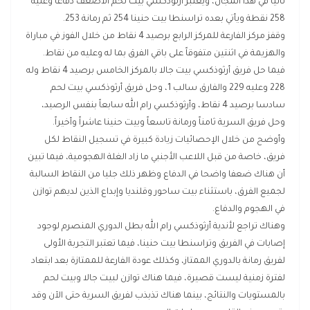
ثانياً في هذا المجال، ويعتبر أرثوذكسي بيت لحم الأضعف دفاعا وعليه
258 نقطة ويأتي بعده تراسنطا بيت حنينا 254 ثم رمانة 253.
وقفز مركز الفارعة للمركز الرابع برصيد 4 نقاط من خلال الفوز في مباراة
والهزيمة في اثنتين متفوقاً على باقي الفرق بما له وعليه من نقاط.
فيما حل فريق أرثوذكسي بيت جالا بالمركز الخامس برصيد 4 نقاط وله
228 وعليه 229 والفارق سالب 1، وحل فريق أرثوذكسي بيت لحم
سادسا برصيد 4 نقاط، وأرثوذكسي رام الله سابعاً بنفس الرصيد،
وحل فريق السرية ثامناً ورمانة تاسعاً وبيت حنينا عاشراً وأخيراً.
وأوضح من خلال الإحصائيات زيادة كبيرة في تسجيل النقاط لكل
فريق، خاصة من قبل اللاعب الأجنبي ما زاد الغلة الهجومية، فيما تبين
أن هناك ضعفا واضحا في الدفاع وظهر ذلك جليا من النقاط السالبة
لجميع الفرق، باستثناء بيت ساحور وقلنديا وإبداع الذين لديهم توازن
في الهجوم والدفاع.
وهناك تراجع لأندية أرثوذكسي رام الله بطل الدوري المنصرم لوجود
إصابات في الفريق وتراسنطا بيت حنينا، فيما تعتبر التجربة الأولى
لفريق رمانة بالدوري الممتاز، وكذلك عودة الفارعة للممتازة بعد ابتعاد
لفترة زمنية ليست قصيرة، فيما هناك توازن لبيت جالا وبيت لحم
بالمستويات والنتائج، بينما هناك تذبذب لفريق السرية حتى الآن وقد