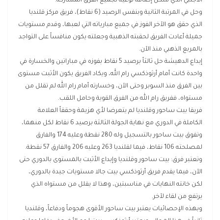
الأجنبي الذي شكل إضافة نوعية لجميع الفرق المشاركة.
وحل في المرتبة الثانية وبنفس الرصيد (6 نقاط)، فريق مركز قلنديا
الذي حقق هو الآخر الفوز في جميع مبارياته التي لعبها، وقدم مستويات
جميلة أعادت الفريق لحقبته الذهبية وجعلته يكون منافساً على التواجد
بالمربع الذهبي منذ الآن.
إبداع الدهيشة حل ثالثاً برصيد 5 نقاط بفوزه في مباراتين والخسارة في
واحدة كانت أمام أرثوذكسي رام الله، ويكاد الفريق يكون الأثبت مستوى
بين الفرق منذ السوبر وحتى الآن، وخسارته أمام رام الله لم تقلل من
مستواه، ففريق رام الله من الفرق القوية وحامل اللقب.
فريقا بيت ساحور وقلنديا لم يتعرضا لأي هزيمة وحققاً العلامة
الكاملة في الدوري مع نهاية الجولة الثالثة برصيد 6 نقاط لكل منهما،
وتفوق بيت ساحور بالتسجيل وله 280 نقطة وعليه 174 والفارق
لمصلحته 106 نقاط، فيما لقلنديا 263 وعليه 206 والفارق 57 نقطة.
وتعتبر فرق: بيت ساحور وقلنديا وإبداع الأثبت بالمستوى بالدوري حتى
الآن، فيما يقدم فريق أرثوذكسي بيت جالا مستويات جيدة بالدوري،
لكن خانته النهايات في مناسبتين، وهذا لا يقلل من مستواه الذي
يرتفع من لقاء لآخر.
وبهذه الإحصائيات يعتبر بيت ساحور الأقوى هجوماً ودفاعاً، وقلنديا