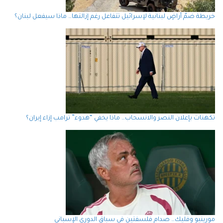
خريطة ضمّ أراضٍ لبنانية لإسرائيل تتفاعل رغم إزالتها… ماذا سيفعل لبنان؟
تكهنات بإعلان النصر والانسحاب… ماذا يخفي “هدوء” ترامب إزاء إيران؟
مورينيو وفليك… صدام فلسفتين في سباق الدوري الإسباني