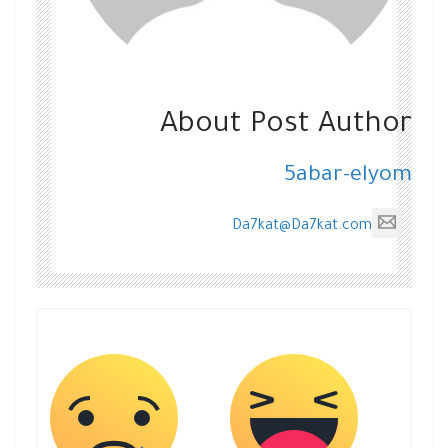
About Post Author
5abar-elyom
Da7kat@Da7kat.com