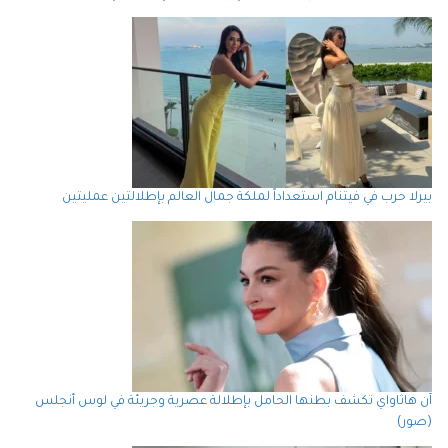
بيرلا حرب في فيتنام استعداداً لملكة جمال العالم بإطلالتين عمليتين
آن هاثاواي تكشف بطنها الحامل بإطلالة عصرية وجريئة في لوس أنجلس
(صور)