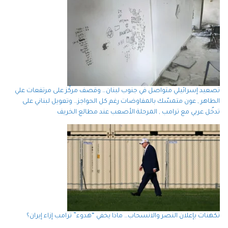
تصعيد إسرائيلي متواصل في جنوب لبنان… وقصف مركّز على مرتفعات علي
الطاهر , عون متمسّك بالمفاوضات رغم كل الحواجز… وتعويل لبناني على
تدخّل عربي مع ترامب , المرحلة الأصعب عند مطالع الخريف
تكهنات بإعلان النصر والانسحاب… ماذا يخفي “هدوء” ترامب إزاء إيران؟