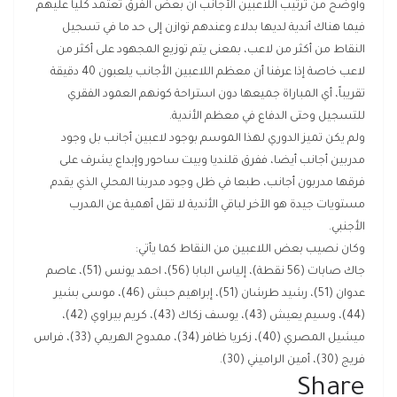
وأوضح من ترتيب اللاعبين الأجانب أن بعض الفرق تعتمد كلياً عليهم
فيما هناك أندية لديها بدلاء وعندهم توازن إلى حد ما في تسجيل
النقاط من أكثر من لاعب، بمعنى يتم توزيع المجهود على أكثر من
لاعب خاصة إذا عرفنا أن معظم اللاعبين الأجانب يلعبون 40 دقيقة
تقريباً، أي المباراة جميعها دون استراحة كونهم العمود الفقري
للتسجيل وحتى الدفاع في معظم الأندية.
ولم يكن تميز الدوري لهذا الموسم بوجود لاعبين أجانب بل وجود
مدربين أجانب أيضا، ففرق قلنديا وبيت ساحور وإبداع يشرف على
فرقها مدربون أجانب، طبعا في ظل وجود مدربنا المحلي الذي يقدم
مستويات جيدة هو الآخر لباقي الأندية لا تقل أهمية عن المدرب
الأجنبي.
وكان نصيب بعض اللاعبين من النقاط كما يأتي:
جاك صابات (56 نقطة)، إلياس البابا (56)، احمد يونس (51)، عاصم
عدوان (51)، رشيد طرشان (51)، إبراهيم حبش (46)، موسى بشير
(44)، وسيم يعيش (43)، يوسف زكاك (43)، كريم بيراوي (42)،
ميشيل المصري (40)، زكريا ظافر (34)، ممدوح الهريمي (33)، فراس
فريج (30)، أمين الراميني (30).
Share