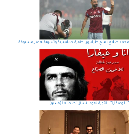
محمد صلاح يمنح طرابزون طفرة جماهيرية وتسويقية غير مسبوقة
“أنا وغيفارا”… الثورة تعود لتسأل أصحابها (فيديو)