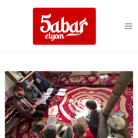
Ski
t
conten