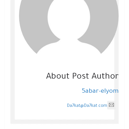
About Post Author
5abar-elyom
Da7kat@Da7kat.com