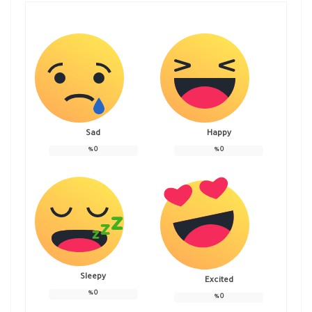
Sad
Happy
%
0
%
0
Sleepy
Excited
%
0
%
0