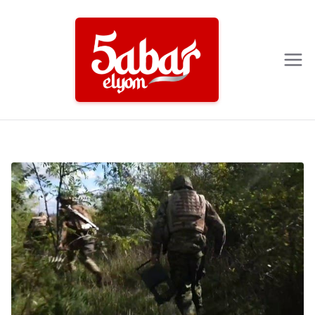
Ski
t
conten