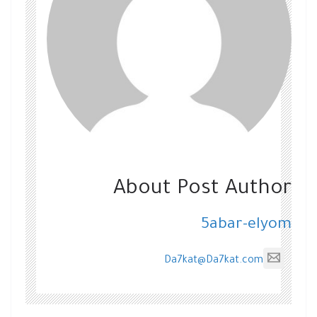
About Post Author
5abar-elyom
Da7kat@Da7kat.com