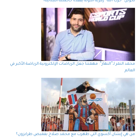
تخوين “حزب الله” رمزية الدولة يفقده حاضنته اللبنانية؟
محمد النمر لـ”النهار”: مهمتنا جعل الرياضات الإلكترونية الرياضة الأكبر في
العالم
من هي إيشان أكسوي التي ظهرت مع محمد صلاح بقميص طرابزون؟