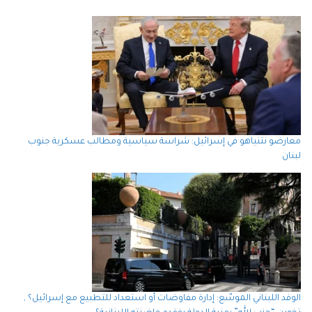
معارضو نتنياهو في إسرائيل: شراسة سياسية ومطالب عسكرية جنوب
لبنان
الوفد اللبناني الموسّع: إدارة مفاوضات أو استعداد للتطبيع مع إسرائيل؟ ,