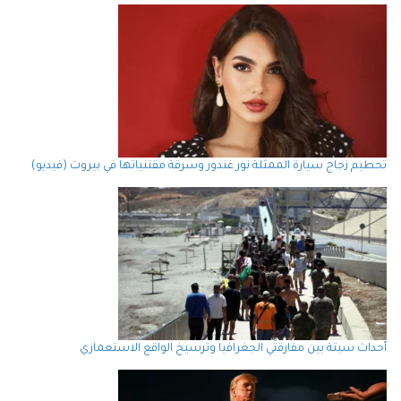
تحطيم زجاج سيارة الممثلة نور غندور وسرقة مقتنياتها في بيروت (فيديو)
أحداث سبتة بين مفارقتَي الجغرافيا وترسيخ الواقع الاستعماري