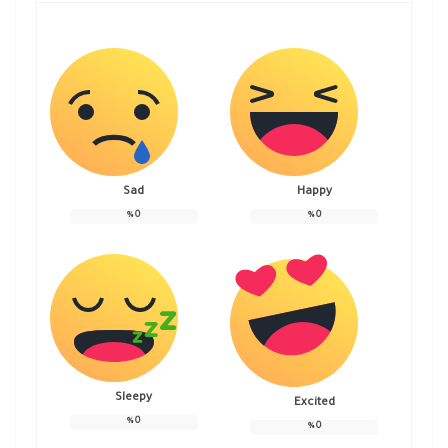
Sad
Happy
%
0
%
0
Sleepy
Excited
%
0
%
0