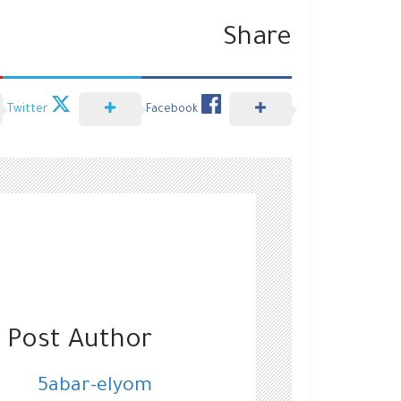
Share
Twitter
Facebook
 Post Author
5abar-elyom