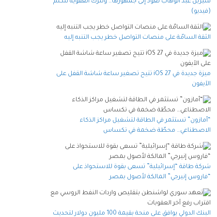
شيرين عبد الوهاب تعود إلى جمهورها… وتترك العفوية تتكلم
(فيديو)
الثقة السامّة على منصات التواصل خطر يجب التنبه إليه
ميزة جديدة في iOS 27 تتيح تصغير ساعة شاشة القفل على
الآيفون
“أمازون” تستثمر في الطاقة لتشغيل مراكز الذكاء
الاصطناعي… محطّة ضخمة في تكساس
شركة طاقة “إسرائيلية” تسعى بقوة للاستحواذ على
“فاروس إنيرجي” المالكة لأصول بمصر
البنك الدولي يوافق على منحة بقيمة 100 مليون دولار لتحديث