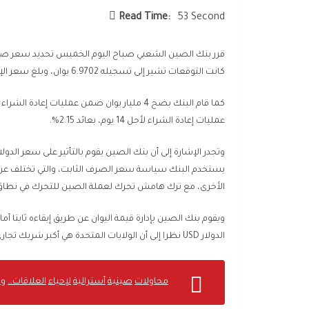
Read Time:
53 Second
كانت التوقعات تشير إلى تسجيله 6.9702 يوان، وبلغ سعر الإغلاق السابق له 6.9810 يوان لكل دولار أمريكي.
عمليات إعادة الشراء لأجل 14 يوم، بعائد 2.15%.
يستخدم البنك سياسة سعر الصرف الثابت، والتي تختلف عن س
الأخرى، مع ترك هامش تحرك لعملة الصين للتحرك في نطا
ويقوم بنك الصين بإدارة قيمة اليوان عن طريق إبقاءه ثابتا 
الدولار USD نظرا إلى أن الولايات المتحدة هي أكبر شريك تجاري لدولة الصين.
محاولات
صينية
أسترالية
لإحياء
العلاقات…
وا