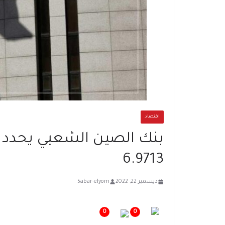
اقتصاد
بنك الصين الشعبي يحدد سع
6.9713
ديسمبر 22, 2022
5abar-elyom
0
0