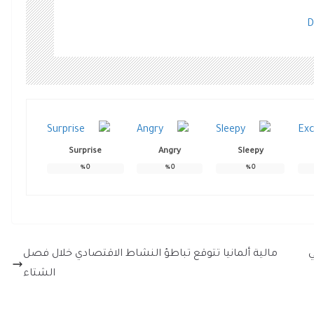
D
Surprise
Angry
Sleepy
%
0
%
0
%
0
ر في
مالية ألمانيا تتوقع تباطؤ النشاط الاقتصادي خلال فصل
الشتاء