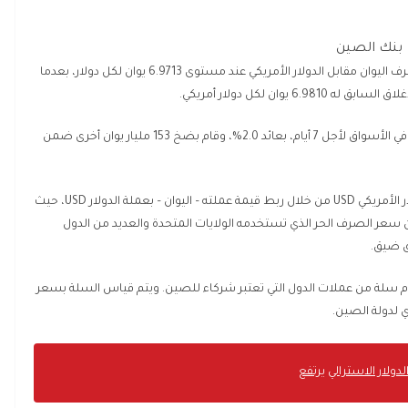
بنك الصين
قرر بنك الصين الشعبي صباح اليوم الخميس تحديد سعر صرف اليوان مقابل الدولار الأمريكي عند مستوى 6.9713 يوان لكل دولار، بعدما
كما قام البنك بضخ 4 مليار يوان ضمن عمليات إعادة الشراء في الأسواق لأجل 7 أيام، بعائد 2.0%، وقام بضخ 153 مليار يوان أخرى ضمن
وتجدر الإشارة إلى أن بنك الصين يقوم بالتأثير على سعر الدولار الأمريكي USD من خلال ربط قيمة عملته – اليوان – بعملة الدولار USD، حيث
عر الصرف الحر الذي تستخدمه الولايات المتحدة والعديد من الدول
ق ضيق.
أمام سلة من عملات الدول التي تعتبر شركاء للصين. ويتم قياس السلة بسعر
لدولار
الاسترالي
يرتفع