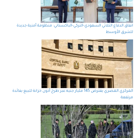
اتفاق الدفاع الثلاثي السعودي-التركي-الباكستاني: منظومة أمنية جديدة
للشرق الأوسط
المركزي المصري يقترض 145 مليار جنيه عبر طرح أذون خزانة للبيع بفائدة
مرتفعة