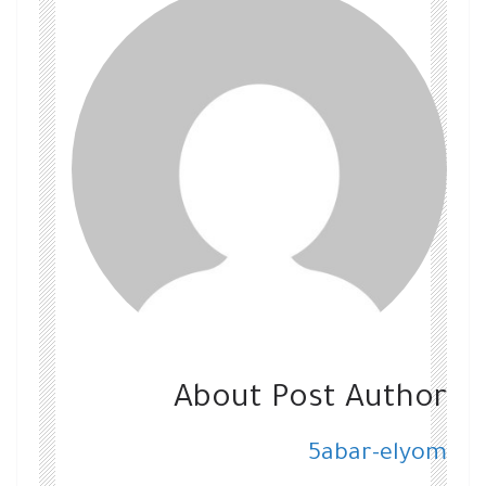
About Post Author
5abar-elyom