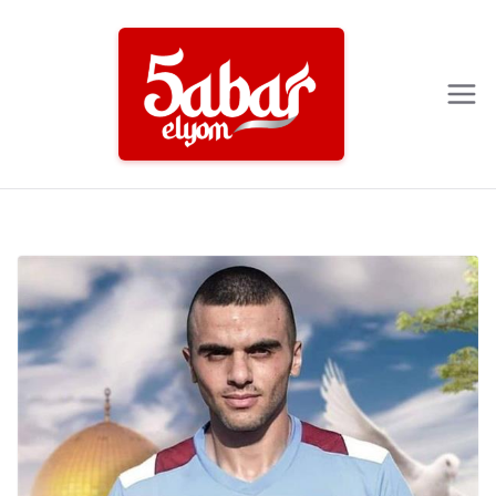
Ski
t
conten