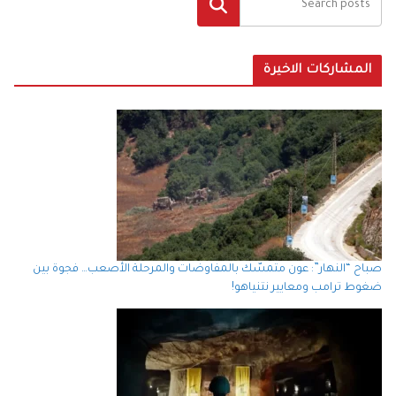
البحث
المشاركات الاخيرة
صباح “النهار”: عون متمسّك بالمفاوضات والمرحلة الأصعب… فجوة بين
ضغوط ترامب ومعايير نتنياهو!