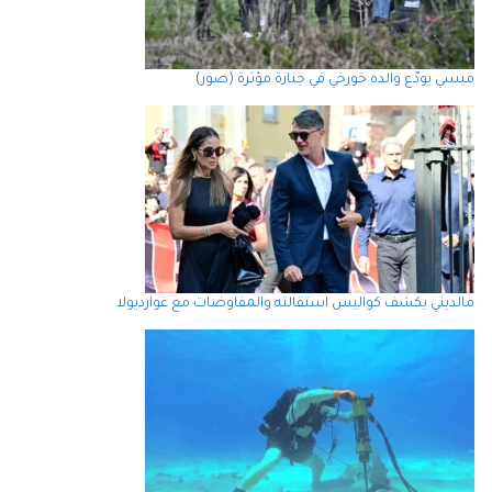
ميسي يودّع والده خورخي في جنازة مؤثرة (صور)
مالديني يكشف كواليس استقالته والمفاوضات مع غوارديولا