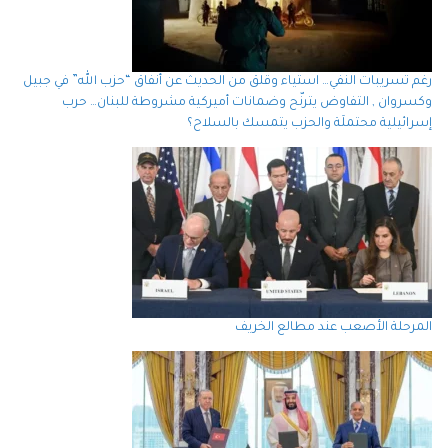
رغم تسريبات النفي… استياء وقلق من الحديث عن أنفاق “حزب الله” في جبيل
وكسروان , التفاوض يترنّح وضمانات أميركية مشروطة للبنان… حرب
إسرائيلية محتملَة والحزب يتمسك بالسلاح؟
المرحلة الأصعب عند مطالع الخريف