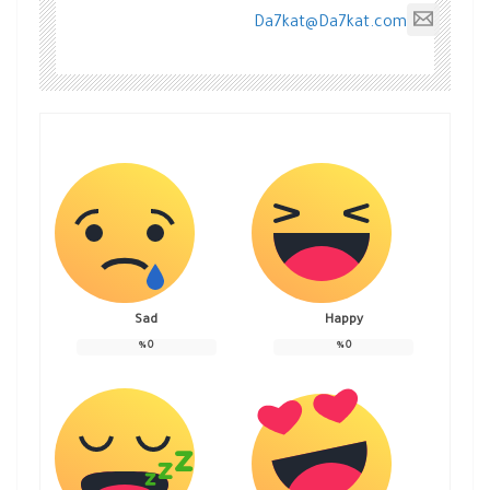
Da7kat@Da7kat.com
Sad
Happy
%
0
%
0