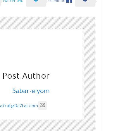
Twitter
Facebook
 Post Author
5abar-elyom
a7kat@Da7kat.com