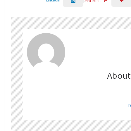
LinkedIn
Pinterest
About
D