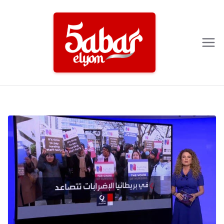
Ski
t
conten