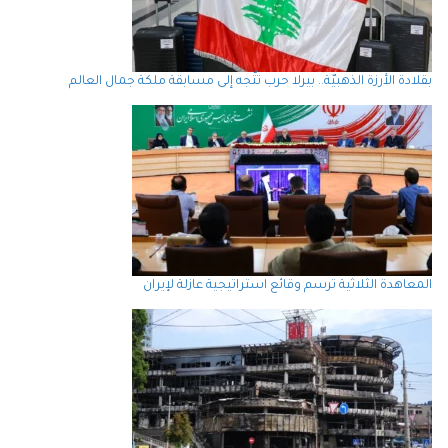
بقلادة الأرزة الذهبيّة.. بيرلا حرب تتّجه إلى مسابقة ملكة جمال العالم
المعاهدة الثلاثية ترسم وقائع استراتيجية عازلة لإيران