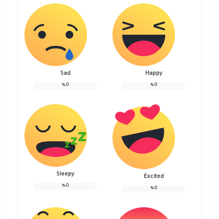
Sad
Happy
%
0
%
0
Sleepy
Excited
%
0
%
0