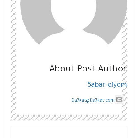
About Post Author
5abar-elyom
Da7kat@Da7kat.com