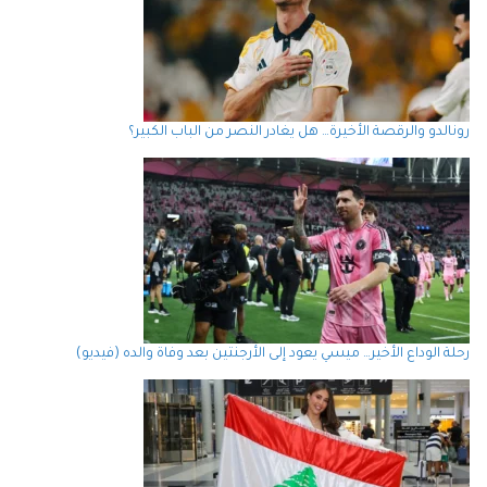
رونالدو والرقصة الأخيرة… هل يغادر النصر من الباب الكبير؟
رحلة الوداع الأخير… ميسي يعود إلى الأرجنتين بعد وفاة والده (فيديو)