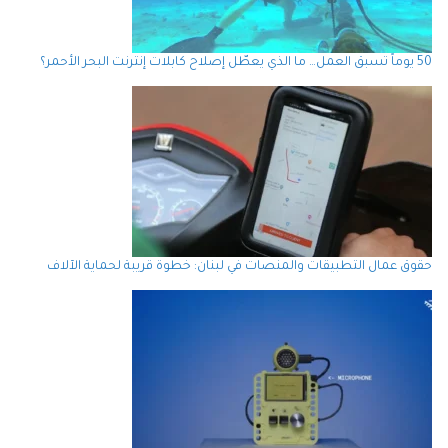
50 يوماً تسبق العمل… ما الذي يعطّل إصلاح كابلات إنترنت البحر الأحمر؟
حقوق عمال التطبيقات والمنصات في لبنان: خطوة قريبة لحماية الآلاف