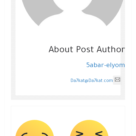
About Post Author
5abar-elyom
Da7kat@Da7kat.com