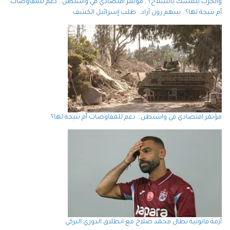
والحزب يتمسك بالسلاح؟ , مؤتمر اقتصادي في واشنطن… دعم للمفاوضات
أم نتيجة لها؟ , بينهم رون آراد… طلب إسرائيل الكشف
مؤتمر اقتصادي في واشنطن… دعم للمفاوضات أم نتيجة لها؟
أزمة قانونية تطال محمد صلاح مع انطلاق الدوري التركي