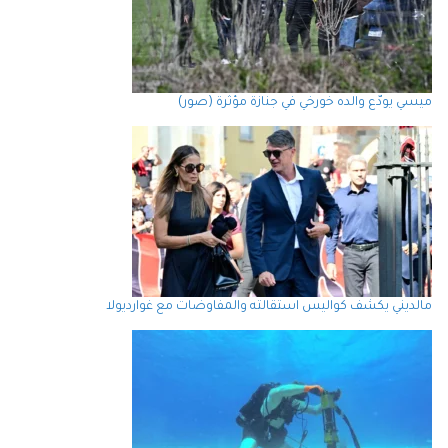
ميسي يودّع والده خورخي في جنازة مؤثرة (صور)
مالديني يكشف كواليس استقالته والمفاوضات مع غوارديولا