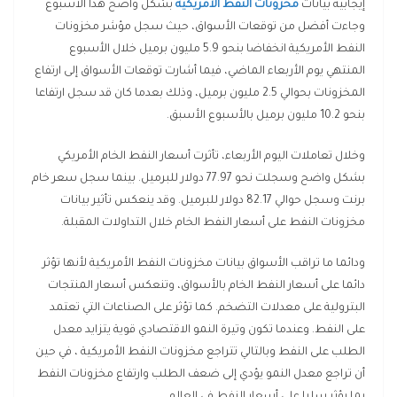
إيجابية بيانات
مخزونات النفط الأمريكية
بشكل واضح هذا الأسبوع
وجاءت أفضل من توقعات الأسواق، حيث سجل مؤشر مخزونات
النفط الأمريكية انخفاضا بنحو 5.9 مليون برميل خلال الأسبوع
المنتهي يوم الأربعاء الماضي، فيما أشارت توقعات الأسواق إلى ارتفاع
المخزونات بحوالي 2.5 مليون برميل، وذلك بعدما كان قد سجل ارتفاعا
بنحو 10.2 مليون برميل بالأسبوع الأسبق.
وخلال تعاملات اليوم الأربعاء، تأثرت أسعار النفط الخام الأمريكي
بشكل واضح وسجلت نحو 77.97 دولار للبرميل. بينما سجل سعر خام
برنت وسجل حوالي 82.17 دولار للبرميل. وقد ينعكس تأثير بيانات
مخزونات النفط على أسعار النفط الخام خلال التداولات المقبلة.
ودائما ما تراقب الأسواق بيانات مخزونات النفط الأمريكية لأنها تؤثر
دائما على أسعار النفط الخام بالأسواق، وتنعكس أسعار المنتجات
البترولية على معدلات التضخم. كما تؤثر على الصناعات التي تعتمد
على النفط. وعندما تكون وتيرة النمو الاقتصادي قوية يتزايد معدل
الطلب على النفط وبالتالي تتراجع مخزونات النفط الأمريكية ، في حين
أن تراجع معدل النمو يؤدي إلى ضعف الطلب وارتفاع مخزونات النفط
بما يؤثر سلبا على أسعار النفط في العالم.