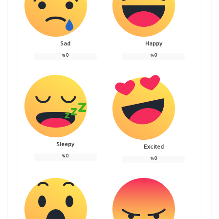
Sad
Happy
%
0
%
0
Sleepy
Excited
%
0
%
0