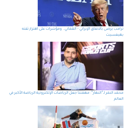
ترامب يرضى بالاتفاق الإيراني – العُماني… ومؤشرات على اهتزاز ثقته
بهيغسيث
محمد النمر لـ”النهار”: مهمتنا جعل الرياضات الإلكترونية الرياضة الأكبر في
العالم