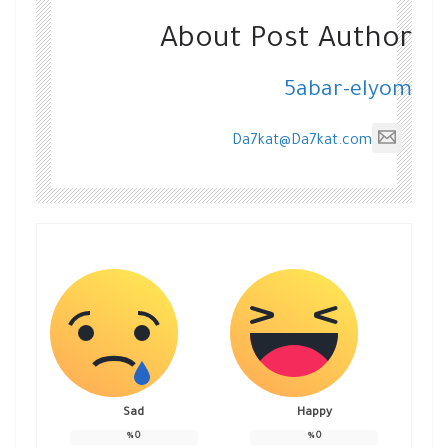
About Post Author
5abar-elyom
Da7kat@Da7kat.com
Sad
Happy
%
0
%
0