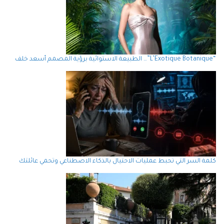
“L’Exotique Botanique”… الطبيعة الاستوائية برؤية المصمم أسعد خلف
كلمة السر التي تحبط عمليات الاحتيال بالذكاء الاصطناعي وتحمي عائلتك