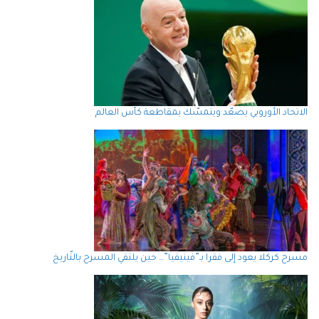
الاتحاد الأوروبي يصعّد ويتمسّك بمقاطعة كأس العالم
مسرح كركلا يعود إلى فقرا بـ”فينيقيا”… حين يلتقي المسرح بالتّاريخ