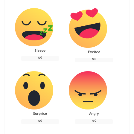
Sleepy
Excited
%
0
%
0
Surprise
Angry
%
0
%
0