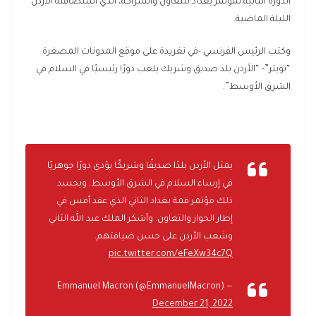
الدورة الثانية لمؤتمر بغداد للتعاون والشراكة، الذي استضافته الأردن
الليلة الماضية.
وكتب الرئيس الفرنسي -في تغريدة على موقع المدونات المصغرة
“تويتر”- “الأردن بلد صديق وشريك يلعب دورًا رئيسيًا في السلام في
الشرق الأوسط”.
يمثل الأردن بلدًا صديقًا وشريكًا يؤدي دورًا جوهريًا
في إرساء السلام في الشرق الأوسط. ويجسد
ذلك مؤتمر قمة بغداد الثاني الذي عقد أمس في
إطار الحوار والتعاون. وأشكر الملك عبد الله الثاني
وشعب الأردن على حسن ضيافتهم.
pic.twitter.com/eFeXw34c7Q
— Emmanuel Macron (@EmmanuelMacron)
December 21, 2022