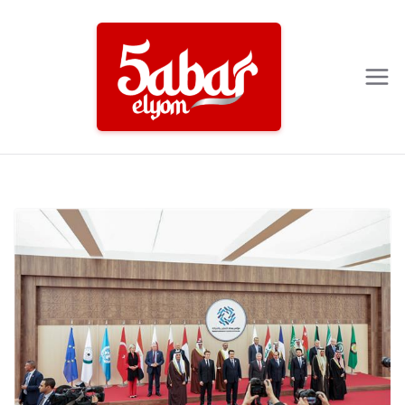
Ski
t
conten