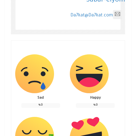
5abar-elyom
Da7kat@Da7kat.com
Sad
Happy
%
0
%
0