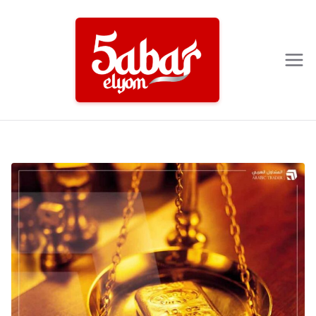
Ski
t
conten