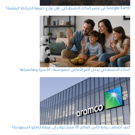
Google Earth في عصر الذكاء الاصطناعي: هل نودّع حقيقة الخرائط الرقمية؟
الذكاء الاصطناعي يدخل أكثر الأماكن خصوصية… الأسرة وتفاصيلها
كيف أضافت رعاية كأس العالم 26 مليار دولار إلى قيمة أرامكو السعودية؟