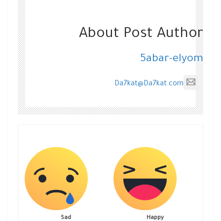
About Post Author
5abar-elyom
Da7kat@Da7kat.com
Sad
Happy