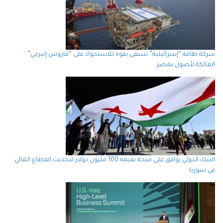
شركة طاقة “إسرائيلية” تسعى بقوة للاستحواذ على “فاروس إنيرجي”
المالكة لأصول بمصر
البنك الدولي يوافق على منحة بقيمة 100 مليون دولار لتحديث القطاع المالي
في سوريا