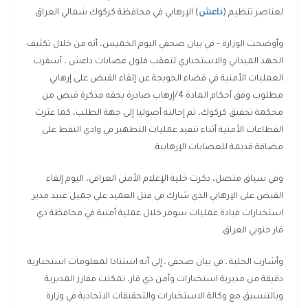
لعناصر تنظيم (
داعش
) الإرهابي في محافظة كركوك شمالي العراق.
وأوضحت الوزارة – في بيان صحفي اليوم الخميس، أنه من خلال تكثيف
الجهد الميداني والاستخباري لتعقب فلول عصابات داعش ، أسفرت
العمليات الأمنية في قضاء الحويجة عن إلقاء القبض على إرهابي
مطلوب وفق أحكام المادة 4/إرهاب صادرة بحقه مذكرة قبض من
محكمة تحقيق كركوك، تم إحالته أصوليا إلى جهة الطلب، كما عثرت
القطاعات الأمنية أثناء تنفيذ عمليات التطهير في وادي النفط على
مضافة قديمة للعصابات الإرهابية.
وفي سياق متصل، ذكرت خلية الإعلام الأمني العراقي، اليوم إلقاء
القبض على الإرهابي الذي شارك في قتل العميد علي جميل عبيد مدير
استخبارات قيادة عمليات سومر خلال عملية أمنية في محافظة ذي
قار جنوبي العراق.
وأشارت الخلية ـ في بيان صحفي ـ إلى أنه استنادا لمعلومات استخبارية
دقيقة من مديرية استخبارات وأمن ذي قار، تمكنت مفارز المديرية
وبالتنسيق مع وكالة الاستخبارات والتحقيقات الاتحادية في وزارة