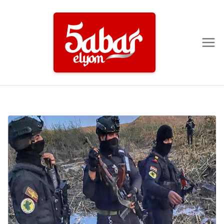
Ski
t
conten