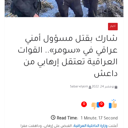
أخبار
شارك بقتل مسؤول أمني
عراقي في «سومر».. القوات
العراقية تعتقل إرهابي من
داعش
نوفمبر 24, 2022
5abar-elyom
0
0
Read Time:
1 Minute, 17 Second
أعلنت
وزارة الداخلية العراقية
، القبض على إرهابي، وداهمت مقرا