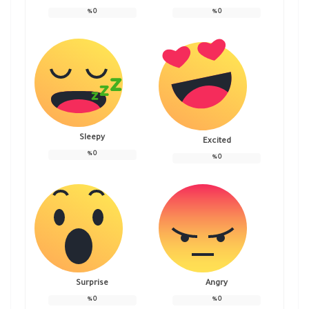
%
0
%
0
Sleepy
Excited
%
0
%
0
Surprise
Angry
%
0
%
0