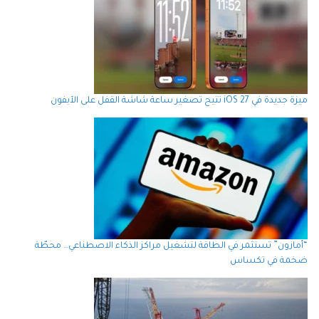
ميزة جديدة في iOS 27 تتيح تصغير ساعة شاشة القفل على الآيفون
“أمازون” تستثمر في الطاقة لتشغيل مراكز الذكاء الاصطناعي… محطّة
ضخمة في تكساس