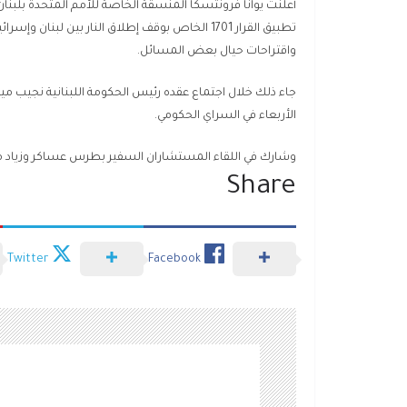
أعلنت يوانا فرونتسكا المنسقة الخاصة للأمم المتحدة بلبنان
تطبيق القرار 1701 الخاص بوقف إطلاق النار بين لبنان وإسرائيل، مؤكدة أنها ستقدم في الجلسة معلومات عن التطورات في
واقتراحات حيال بعض المسائل.
جاء ذلك خلال اجتماع عقده رئيس الحكومة اللبنانية نجيب ميقا
الأربعاء في السراي الحكومي.
وشارك في اللقاء المستشاران السفير بطرس عساكر وزياد مي
Share
Twitter
Facebook