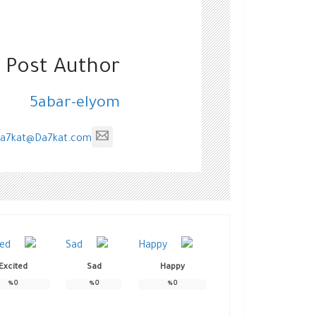
 Post Author
5abar-elyom
a7kat@Da7kat.com
Excited
Sad
Happy
%
0
%
0
%
0