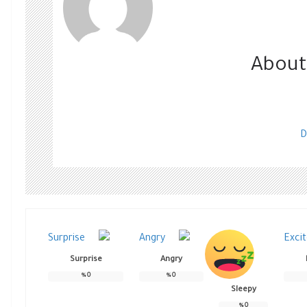
About
D
Surprise
Angry
%
0
%
0
Sleepy
%
0