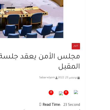
أخبار
المقبل
نوفمبر 23, 2022
5abar-elyom
0
0
Read Time:
23 Second