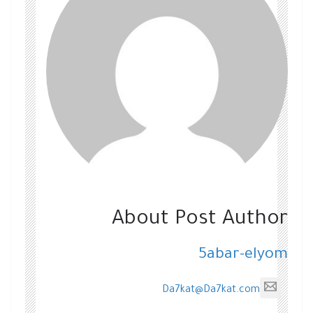
About Post Author
5abar-elyom
Da7kat@Da7kat.com