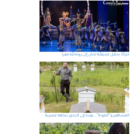
كركلَّا يحمل فينيقيَّة لبنان إِلى رومانيَّة فقرا
المشاهير و”المونة”… عودة إلى الجذور بنكهة عصرية