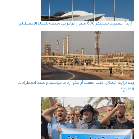
“أريد” القطرية تستثمر 800 مليون دولار في منصة للذكاء الاصطناعي
رغم تراجع الإنتاج.. كيف حققت أرامكو أرباحا قياسية وسط اضطرابات
الخليج؟