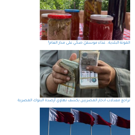
المونة البلدية… غذاء موسميّ صحّي على مدار العام!
تراجع معدلات ادخار المصريين يكشف تهاوي أرصدة البنوك المصرية