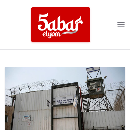
Ski
t
conten