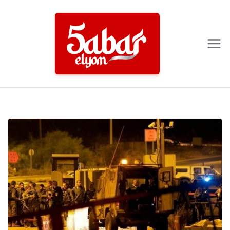
Ski
t
conten