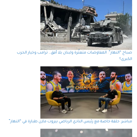
صباح “النهار”: المفاوضات متعثّرة ولبنان بلا أفق… ترامب وخيار الحرب
الكبرى؟
مباشر: حلقة خاصة مع رئيس النادي الرياضي بيروت مازن طبارة في “النهار”