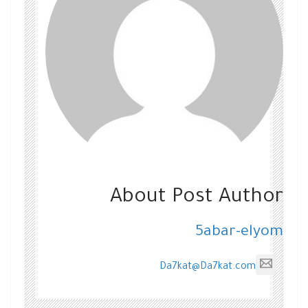
About Post Author
5abar-elyom
Da7kat@Da7kat.com