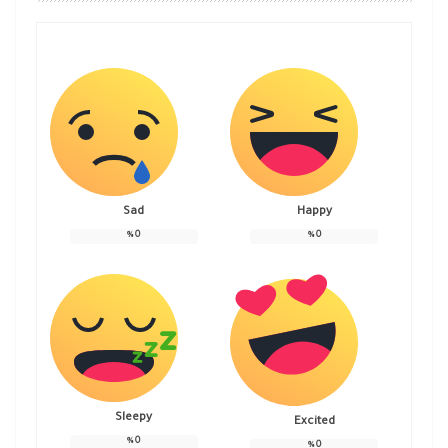
Sad
Happy
%
0
%
0
Sleepy
Excited
%
0
%
0