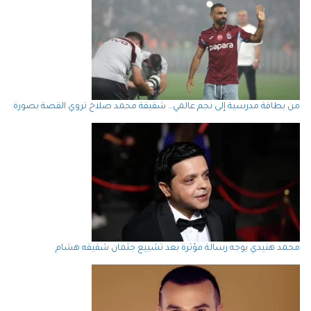
من بطاقة مدرسية إلى نجم عالمي… شقيقة محمد صلاح تروي القصة بصورة
محمد هنيدي يوجه رسالة مؤثرة بعد تشييع جثمان شقيقه هشام