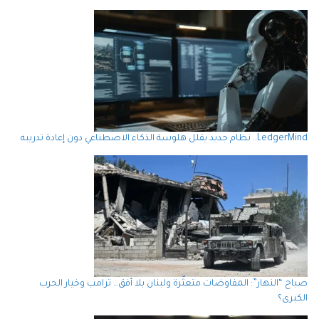
LedgerMind.. نظام جديد يقلل هلوسة الذكاء الاصطناعي دون إعادة تدريبه
صباح “النهار”: المفاوضات متعثّرة ولبنان بلا أفق… ترامب وخيار الحرب
الكبرى؟