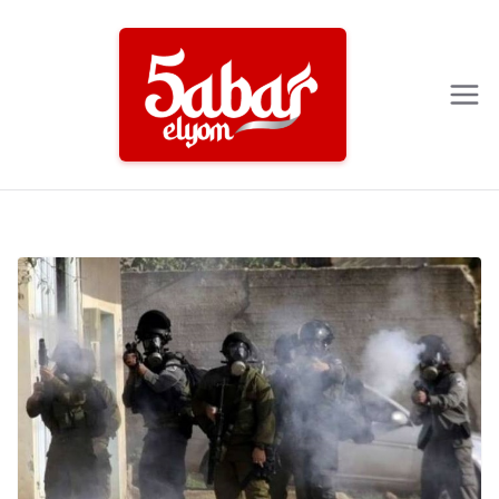
Ski
t
conten