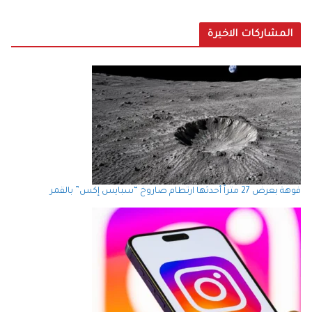
المشاركات الاخيرة
فوهة بعرض 27 متراً أحدثها ارتطام صاروخ “سبايس إكس” بالقمر