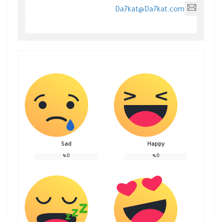
Da7kat@Da7kat.com
Sad
Happy
%
0
%
0