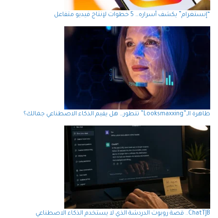
“إنستغرام” يكشف أسراره… 5 خطوات لإنتاج فيديو متفاعل
ظاهرة الـ”Looksmaxxing” تتطور… هل يقيم الذكاء الاصطناعي جمالك؟
ChatTJB.. قصة روبوت الدردشة الذي لا يستخدم الذكاء الاصطناعي