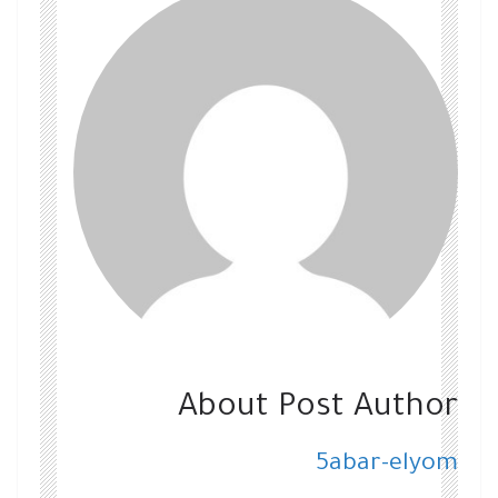
About Post Author
5abar-elyom