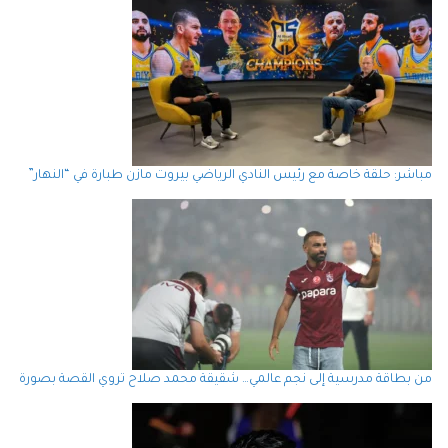
مباشر: حلقة خاصة مع رئيس النادي الرياضي بيروت مازن طبارة في “النهار”
من بطاقة مدرسية إلى نجم عالمي… شقيقة محمد صلاح تروي القصة بصورة