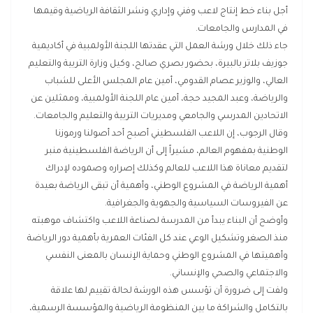
أجل بناء خط إنتاج لاعب وفني وإداري ونشر الثقافة الرياضية وقيمها
في المدارس والجامعات.
جاء ذلك خلال ورشة العمل التي عقدتها اللجنة الأولمبية في أكاديمية
جوزيف بلاتر بالبيرة، بحضور بصري صالح، وكيل وزارة التربية والتعليم
العالي، والوزير عصام القدومي، أمين عام المجلس الأعلى للشباب
والرياضة، وعبد المجيد حجة، أمين عام اللجنة الأولمبية، وممثلين عن
الاتحادين المدرسي والجامعي ومديريات التربية والتعليم والجامعات.
وقال الرجوب، إن اللاعب الفلسطيني أصبح أحد أصولنا ورموزنا
الوطنية بمفهوم العالم، مشيراً إلى أن الرياضة الفلسطينية منبر
لتقديم معاناة هذا اللاعب للعالم وكذلك إصراره وصموده لإدراك
أهمية الرياضة في المشروع الوطني، وأهمية أن تبقى الرياضة بعيدة
عن الفيروسات السياسية والجهوية والجغرافية.
وأوضح أن البناء يبدأ من المدرسة لصناعة اللاعب واكتشاف موهبته
منذ الصغر وتشكيل الوعي عند كل الفئات العمرية بأهمية دور الرياضة
وأهميتها في المشروع الوطني وحماية الإنسان بالمعنى النفسي
والاجتماعي والصحي والإنساني.
ولفت إلى ضرورة أن تؤسس هذه الورشة لحالة تقييم لها علاقة
بالتكامل والشراكة ما بين المنظومة الرياضية والمؤسسة الرسمية،