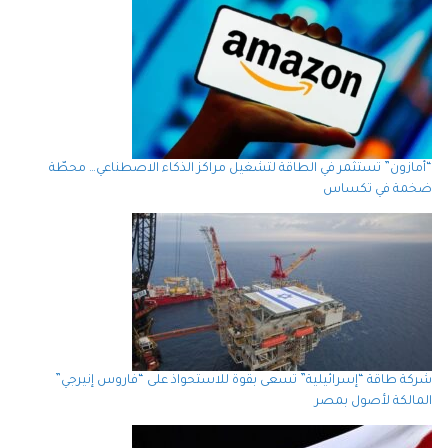
“أمازون” تستثمر في الطاقة لتشغيل مراكز الذكاء الاصطناعي… محطّة
ضخمة في تكساس
شركة طاقة “إسرائيلية” تسعى بقوة للاستحواذ على “فاروس إنيرجي”
المالكة لأصول بمصر