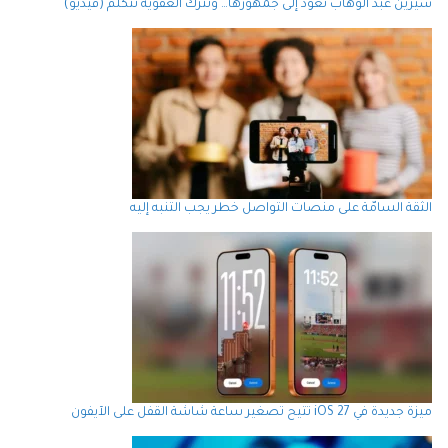
شيرين عبد الوهاب تعود إلى جمهورها… وتترك العفوية تتكلم (فيديو)
الثقة السامّة على منصات التواصل خطر يجب التنبه إليه
ميزة جديدة في iOS 27 تتيح تصغير ساعة شاشة القفل على الآيفون