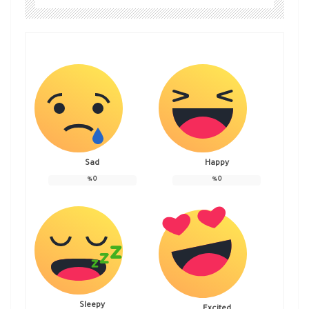
Sad
Happy
%
0
%
0
Sleepy