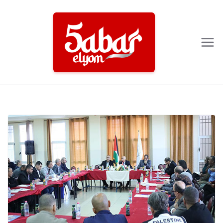
Ski
t
conten