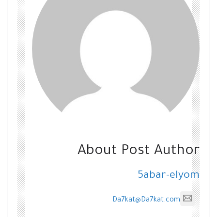
About Post Author
5abar-elyom
Da7kat@Da7kat.com