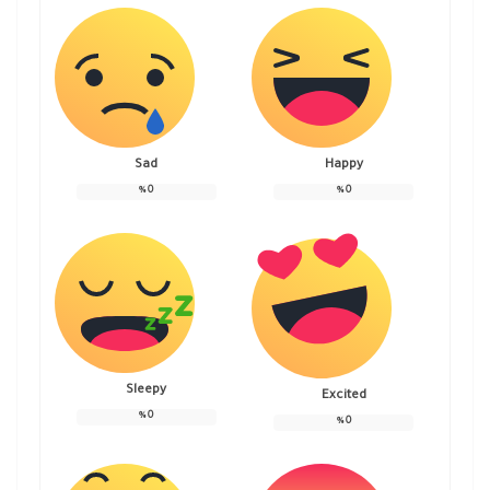
Sad
Happy
%
0
%
0
Sleepy
Excited
%
0
%
0