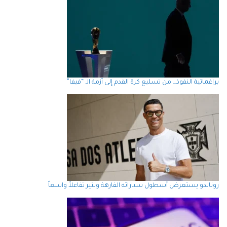
براغماتية النفوذ… من تسليع كرة القدم إلى أزمة الـ “فيفا”
رونالدو يستعرض أسطول سياراته الفارهة ويثير تفاعلاً واسعاً