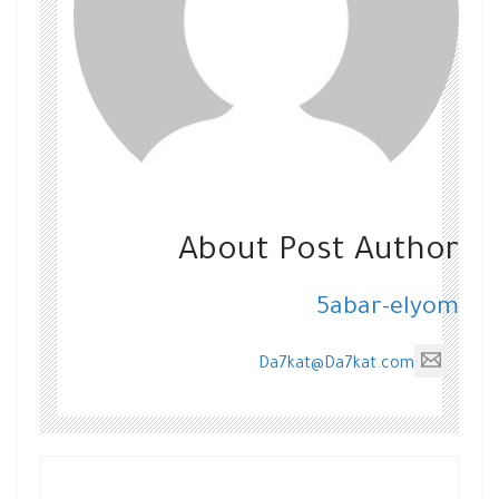
About Post Author
5abar-elyom
Da7kat@Da7kat.com