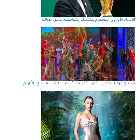
الاتحاد الأوروبي يصعّد ويتمسّك بمقاطعة كأس العالم
مسرح كركلا يعود إلى فقرا بـ”فينيقيا”… حين يلتقي المسرح بالتّاريخ