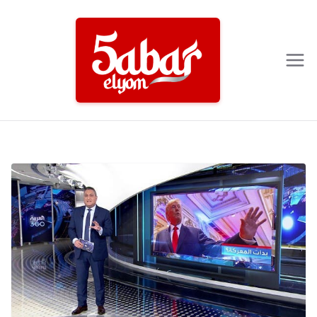
Ski
t
conten