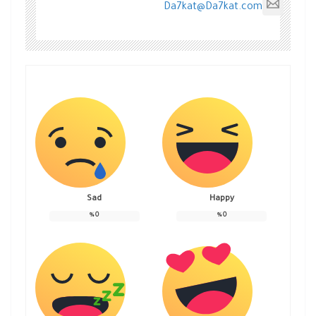
Da7kat@Da7kat.com
Sad
Happy
%
0
%
0