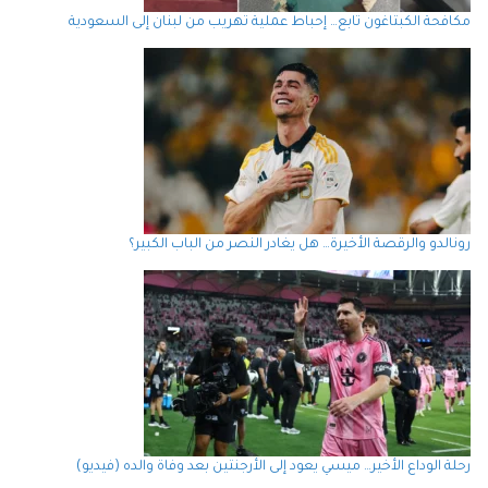
مكافحة الكبتاغون تابع… إحباط عملية تهريب من لبنان إلى السعودية
رونالدو والرقصة الأخيرة… هل يغادر النصر من الباب الكبير؟
رحلة الوداع الأخير… ميسي يعود إلى الأرجنتين بعد وفاة والده (فيديو)