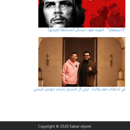
“أنا وغيفارا”… الثورة تعود لتسأل أصحابها (فيديو)
في لحظات فقد والده… تركي آل الشيخ يساند ليونيل ميسي
Copyright © 2026
5abar-elyom
.