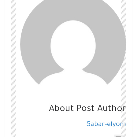
About Post Author
5abar-elyom