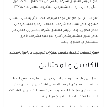
زهاو، الرئيس التنفيذي لشركة بينانس، عن خططه لإنشاء صندوق
بشأن إنعاش شركات التشفير التي ستتأثر بعد إفلاس منصة FTX.
أعلن تشانج بنج زهاو على موقع تويتر هذا الصباح أن بينانس ستنشئ
صندوق تعافي لمساعدة شركات العملات الرقمية المستقرة على
المدى الطويل. ودعا الرئيس التنفيذي لشركة بينانس إلى العمل على
تعافي سوق التشفير بشكل أسرع، مع دعوة الشركات الأخرى
للاستثمار في صندوق الإنقاذ.
انهيار العملات الرقمية: التلاعب بمليارات الدولارات من أموال العملاء
الكاذبين والمحتالين
بعد إعلان زهاو، بدأت رسائل الدعم تأتي من أسماء مهمة في الصناعة.
أحد هذه الأسماء كان الرئيس التنفيذي لشركة ترون، جاستن صن.
يعتقد صن أن مثل هذا الصندوق سيكون مفيدًا للمطورين والشركات
الناشئة المهمة للصناعة للخروج من الأزمة.