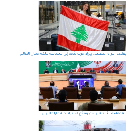
بقلادة الأرزة الذهبيّة.. بيرلا حرب تتّجه إلى مسابقة ملكة جمال العالم
المعاهدة الثلاثية ترسم وقائع استراتيجية عازلة لإيران