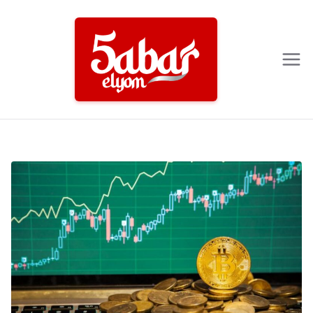
Ski
t
conten