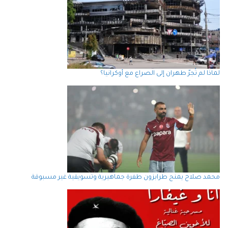
لماذا لم تُجرّ طهران إلى الصراع مع أوكرانيا؟
محمد صلاح يمنح طرابزون طفرة جماهيرية وتسويقية غير مسبوقة