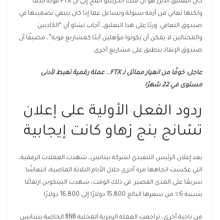
كان التعليق الأبرز هو أن ملك الكريبتو ألمح إلى أن FTX قوية أيضًا
ولكنها تعاني من أزمة سيولة وتساءل عما إذا كان ينبغي تضمينها في
صندوق التعافي. وردًا على هذا التعليق، أجاب تشاو أن “الكاذبين
والمحتالين لا يمكن أن يكونوا مؤهلين أبدًا كمشاريع قوية”، مضيفًا أن
صندوق الإنقاذ ينطبق على مشاريع أخرى.
عاجل: خوفًا من انهيار مماثل لـ FTX.. عملة رقمية تهبط لأدنى
مستوى في 22 شهرًا
ردود الفعل الأولية على إعلان
تشانج بنج زهاو كانت إيجابية
بعد إعلان الرئيس التنفيذي لشركة بينانس، شهدت العملات الرقمية،
التي عكست اتجاهها مرة أخرى خلال الأيام الثلاثة الماضية، انتعاشًا
سريعًا على المدى القصير. في ذلك الوقت، شهدت البيتكوين ارتفاعًا
بنسبة 6٪ من سعرها البالغ 15,800 دولارًا إلى 16,800 دولارًا.
من ناحية أخرى، تراجعت العملة الرمزية المحلية BNB الخاصة ببينانس