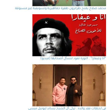
محمد صلاح يمنح طرابزون طفرة جماهيرية وتسويقية غير مسبوقة
“أنا وغيفارا”… الثورة تعود لتسأل أصحابها (فيديو)
في لحظات فقد والده… تركي آل الشيخ يساند ليونيل ميسي