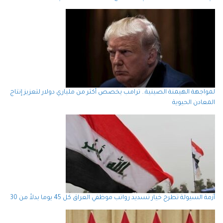
لمواجهة الهيمنة الصينية.. ترامب يخصص أكثر من ملياري دولار لتعزيز إنتاج
المعادن الحيوية
أزمة السيولة تطرح خيار تسديد رواتب موظفي العراق كل 45 يوما بدلاً من 30