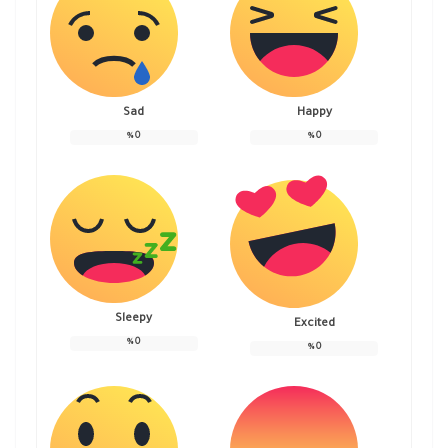
Sad
Happy
%
0
%
0
Sleepy
Excited
%
0
%
0