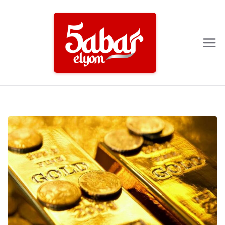
Ski
t
conten