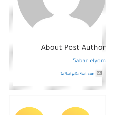
About Post Author
5abar-elyom
Da7kat@Da7kat.com