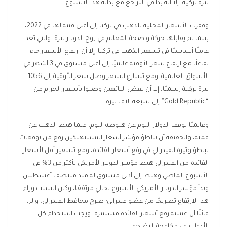
ليرة تركية، إلا أنه بدأ في التراجع مع بداية هذا الأسبوع.
وقفزت الأسعار المحلية للذهب في تركيا إلى أعلى قمة لها في 2022،
بينما لم يقابلها حركة واضحة المعالم في زوج الدولار ليرة، والتي تعد
عاملًا أساسيًا في تسعير الذهب في تركيا. إلا أن ارتفاع الأسعار جاء
تفاعلًا مع ارتفاع سعر الأوقية عالميًا إلى أعلى مستوى في 3 أشهر في
الأسواق العالمية. ومع تسارع السعر وصل سعر الأوقية إلى 1056
ليرة تركية رسميًا، إلا أن بعض البائعين وصلوا بأسعار الجرام من
“Gold Republic” إلى سبعة آلاف ليرة.
وعالميًا توقف الدولار اليوم عن هبوطه اليوم، فيما هبط الذهب عن
قمته، والحقيقة أن تباطؤ مؤشر أسعار المستهلكين رفع من توقعات
تباطؤ وتيرة الفيدرالي في رفع أسعار الفائدة، ومع تسعير أقل لأسعار
الفائدة من الفيدرالي هبط مؤشر الدولار الأمريكي بأكثر من 3% في
الأسبوع الماضي وهبط إلى أدنى مستوى له منذ منتصف أغسطس.
وبدأ مؤشر الدولار الأمريكي الأسبوع لحالي مرتفعًا، وكان السبب وراء
هذا الارتفاع تصريحًا من عضو فيدرالي؛ صرح محافظ الفيدرالي، والر،
قائلًا أن عملية رفع أسعار الفائدة مستمرة، ويجب استخدام كل
الأدوات في مكافحة التضخم.