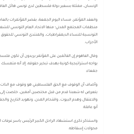
الإنسان، ممثلة بسفير دولة فلسطين لدى تونس هائل الفاه
وانعقد المؤتمر، مساء اليوم الجمعة، بقصر المؤتمرات بال
منظمات المجتمع المدني؛ منها الاتحاد العام التونسي للشغل 
التونسية للنساء الديمقراطيات، والمنتدى التونسي للحقوق ا
الأحزاب.
وقال الفاهوم إن القائمين على المؤتمر يريدون أن تكون 
يواجه استراتيجية كونية بهدف تبخير حقوقه، إلا أنه متمسك
جمعاء.
وأضاف أن الوقوف مع الحق الفلسطيني هو وقوف مع الذات، مشير
يتعرض له شعبنا قدم من قبل مختصين أممين، خلصت إلى أن 
والاعتقال وهدم البيوت، واقتحام المدن، وتهويد التاريخ والج
أبو عاقلة.
محولات إسقاطه.