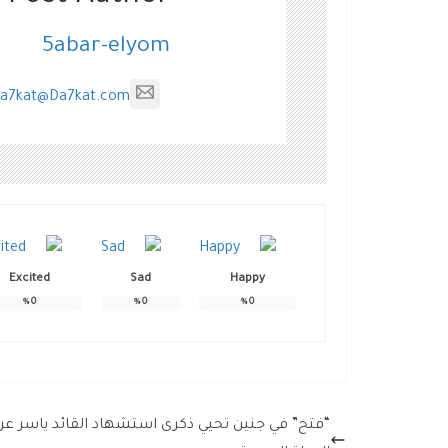
5abar-elyom
a7kat@Da7kat.com
Excited
Sad
Happy
%
0
%
0
%
0
“فتح” في جنين تحيي ذكرى استشهاد القائد ياسر عر