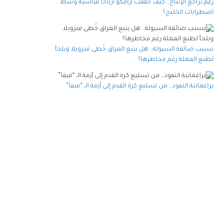
رغم تراجع الإنتاج.. كيف حققت أرامكو أرباحا قياسية وسط
اضطرابات الخليج؟
بسبب ضائقة السيولة.. هل يتبع العراق خُطى فنزويلا ويلجأ
لطبع العملة رغم مخاطرها؟
براغماتية النفوذ… من تسليع كرة القدم إلى أزمة الـ “فيفا”