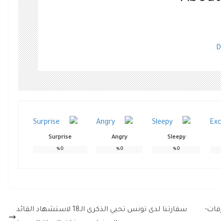
D
Surprise
Angry
Sleepy
%
0
%
0
%
0
فات-
سفارتنا لدى تونس تحيي الذكرى الـ18 لاستشهاد القائد