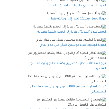
الحزب المستقوي بالمواقف الأميركية أيضاً
كركلَّا يحمل فينيقيَّة لبنان إِلى رومانيَّة فقرا
المشاهير و”المونة”… عودة إلى الجذور بنكهة عصرية
المونة البلدية… غذاء موسميّ صحّي على مدار العام!
تراجع معدلات ادخار المصريين يكشف تهاوي أرصدة البنوك
المصرية
“أريد” القطرية تستثمر 800 مليون دولار في منصة للذكاء
الاصطناعي