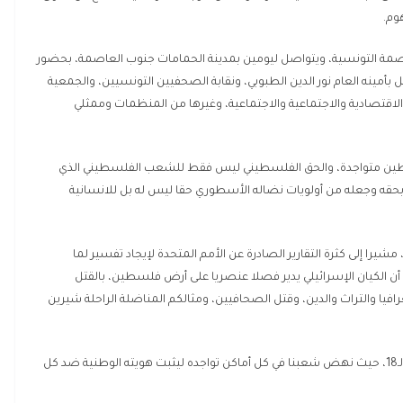
وم.
عاصمة التونسية، ويتواصل ليومين بمدينة الحمامات جنوب العاصمة، بحضور
بأمينه العام نور الدين الطبوبي، ونقابة الصحفيين التونسيين، والجمعية
لاقتصادية والاجتماعية والاجتماعية، وغيرها من المنظمات وممثلي
فلسطين متواجدة، والحق الفلسطيني ليس فقط للشعب الفلسطيني الذي
 بحقه وجعله من أولويات نضاله الأسطوري حقا ليس له بل للانسانية
ا إلى كثرة التقارير الصادرة عن الأمم المتحدة لإيجاد تفسير لما
الكيان الإسرائيلي يدير فصلا عنصريا على أرض فلسطين، بالقتل
غرافيا والتراث والدين، وقتل الصحافيين، ومثالكم المناضلة الراحلة شيرين
واستذكر ذكرى استشهاد الراحل الكبير الرئيس ياسر عرفات الـ18، حيث نهض شعبنا في كل أماكن تواجده ليثبت هويته الوطنية ضد كل