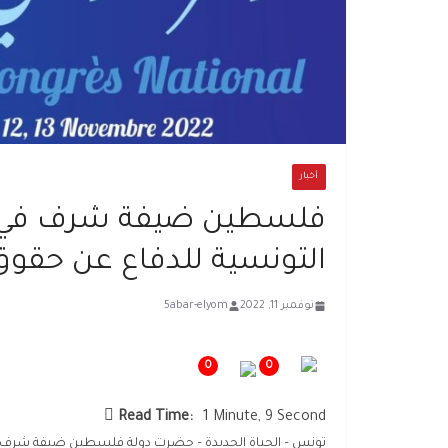
أخبار
فلسطين ضيفة شرف في الم
التونسية للدفاع عن حقوق 
نوفمبر 11, 2022
5abar-elyom
0
0
Read Time:
1 Minute, 9 Second
تونس – الحياة الجديدة – حضرت دولة فلسطين ضيفة شرف على