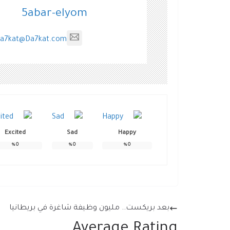
5abar-elyom
a7kat@Da7kat.com
Excited
Sad
Happy
%
0
%
0
%
0
بعد بريكست.. مليون وظيفة شاغرة في بريطانيا
Average Rating