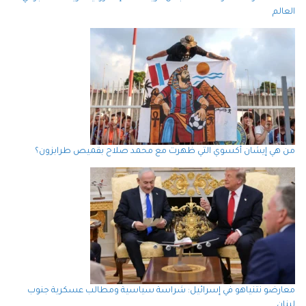
العالم
من هي إيشان أكسوي التي ظهرت مع محمد صلاح بقميص طرابزون؟
معارضو نتنياهو في إسرائيل: شراسة سياسية ومطالب عسكرية جنوب
لبنان