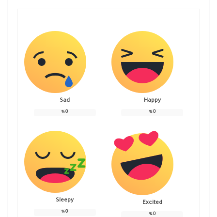
Sad
Happy
%
0
%
0
Sleepy
Excited
%
0
%
0