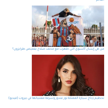
من هي إيشان أكسوي التي ظهرت مع محمد صلاح بقميص طرابزون؟
تحطيم زجاج سيارة الممثلة نور غندور وسرقة مقتنياتها في بيروت (فيديو)