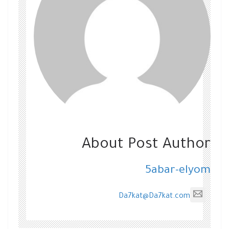
About Post Author
5abar-elyom
Da7kat@Da7kat.com