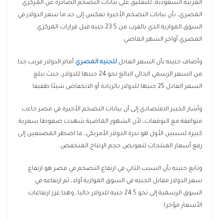
العربية السعودية، للتعليق على بيانات التضخم الصادرة عن المركزي
المصري، بأن بيانات التضخم الأخيرة تعكس إلى حد ما سعر الدولار في
السوق الموازية الذي بالقرب من 23.5 جنيه قبل قرارات المركزي
المصري أواخر الشهر الماضي.
وأضاف جنينه بأن السعر العادل
للجنيه المصري
أمام الدولار قريب جدا
من السعر الرسمي الحالي البالغ نحو 24 جنيها للدولار، حيث يبلغ
السعر العادل 25 جنيها للدولار بالزيادة أو الانخفاض شيئا طفيفا.
وأشار الخبير الاقتصادي إلى أن بيانات التضخم الأخيرة في مصر جاءت
متوافقة مع التوقعات، لأن الشهور الماضية شهدت ضغوطا سعرية
كبيرة لسببين الأول هو ندرة الدولار الأمريكي، ما اضطر المصنعين إلى
رفع أسعار المنتجات لتعويض حجم الإنتاج المنخفض.
وتابع جنينه بأن السبب الثاني في ارتفاع التضخم في مصر هو ارتفاع
سعر الدولار مقابل الجنيه في السوق الموازية أولا، ثم ارتفاعه في
السوق الرسمية إلى نحو 24.5 جنيه للدولار حاليا، وهذا عزز ارتفاعات
الأسعار مؤخرا.