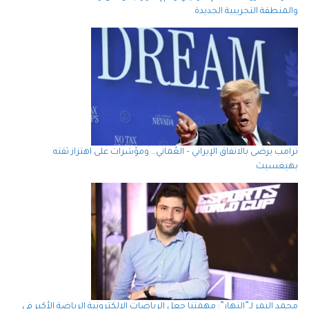
والمنطقة التجريبية الجديدة
ترامب يرضى بالاتفاق الإيراني – العُماني… ومؤشرات على اهتزاز ثقته
بهيغسيث
محمد النمر لـ”النهار”: مهمتنا جعل الرياضات الإلكترونية الرياضة الأكبر في