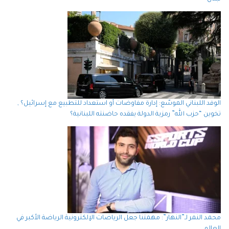
الوفد اللبناني الموسّع: إدارة مفاوضات أو استعداد للتطبيع مع إسرائيل؟ ,
تخوين “حزب الله” رمزية الدولة يفقده حاضنته اللبنانية؟
محمد النمر لـ”النهار”: مهمتنا جعل الرياضات الإلكترونية الرياضة الأكبر في
العالم