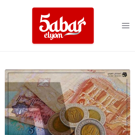
Ski
t
conten