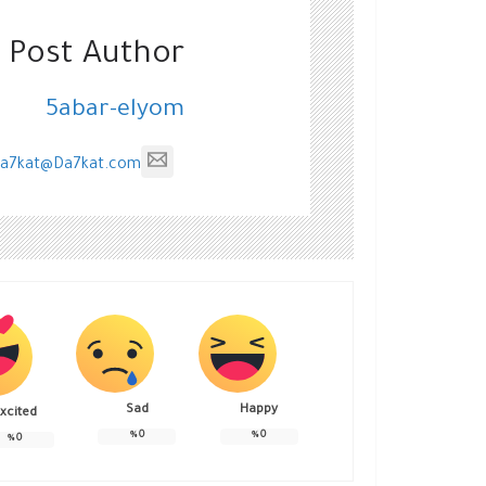
 Post Author
5abar-elyom
a7kat@Da7kat.com
Sad
Happy
xcited
%
0
%
0
%
0