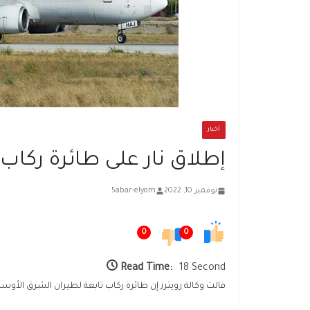
أخبار
إطلاق نار على طائرة ركا
نوفمبر 10, 2022
5abar-elyom
0
0
Read Time:
18 Second
قالت وكالة رويترز إن طائرة ركاب تابعة لطيران الشرق الأوس