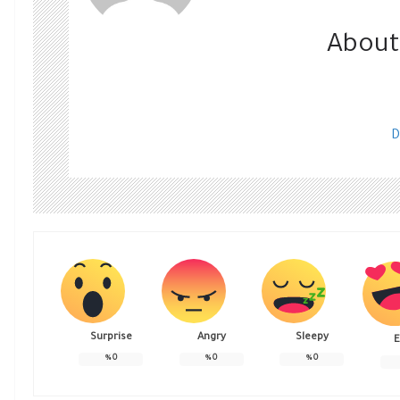
About
D
Surprise
Angry
Sleepy
E
%
0
%
0
%
0