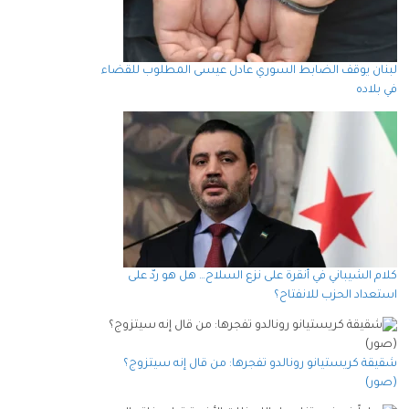
لبنان يوقف الضابط السوري عادل عيسى المطلوب للقضاء
في بلاده
كلام الشيباني في أنقرة على نزع السلاح… هل هو ردّ على
استعداد الحزب للانفتاح؟
شقيقة كريستيانو رونالدو تفجرها: من قال إنه سيتزوج؟
(صور)